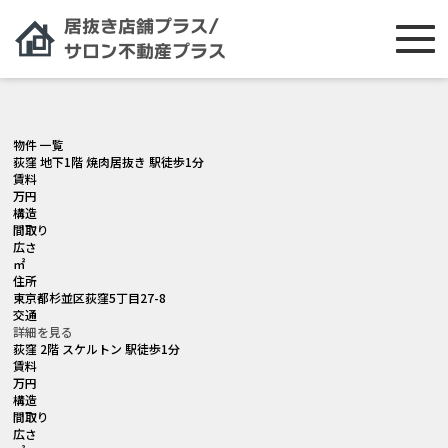
[smartslider3 slider="2"]
物件 一覧
荻窪 地下1階 焼肉居抜き 駅徒歩1分
賃料
万円
構造
間取り
広さ
㎡
住所
東京都杉並区荻窪5丁目27-8
交通
詳細を見る
荻窪 2階 スケルトン 駅徒歩1分
賃料
万円
構造
間取り
広さ