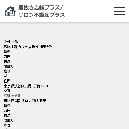
[smartslider3 slider="2"]
物件 一覧
広尾 1階 カフェ居抜き 徒歩6分
賃料
万円
構造
間取り
広さ
㎡
住所
東京都渋谷区広尾5丁目25-8
交通
詳細を見る
恵比寿 3階 サロン向け 新築
賃料
万円
構造
間取り
広さ