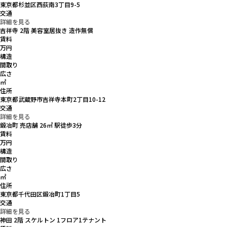
東京都杉並区西荻南3丁目9-5
交通
詳細を見る
吉祥寺 2階 美容室居抜き 造作無償
賃料
万円
構造
間取り
広さ
㎡
住所
東京都武蔵野市吉祥寺本町2丁目10-12
交通
詳細を見る
鍛冶町 売店舗 26㎡ 駅徒歩3分
賃料
万円
構造
間取り
広さ
㎡
住所
東京都千代田区鍛冶町1丁目5
交通
詳細を見る
神田 2階 スケルトン 1フロア1テナント