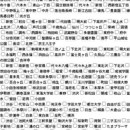
布十番
六本木
青山一丁目
国立競技場
代々木
新宿
西新宿五丁目
中野坂上
東中野
中井
落合南長崎
新江古田
練馬
豊島園
練
馬春日町
光が丘
新宿
初台
幡ヶ谷
笹塚
代田橋
明大前
下高井戸
桜上水
上北沢
八幡山
芦花公園
千歳烏山
仙川
つつじヶ丘
柴崎
国領
布田
調布
西調布
飛田給
武蔵野台
多磨霊園
東府中
府中
分倍河原
中河原
聖蹟桜ヶ丘
百草園
高幡不動
南平
平山城址
公園
長沼
北野
京王八王子
渋谷
神泉
駒場東大前
池ノ上
下北沢
新代田
東松原
明大前
永福町
西永福
浜田山
高井戸
富士見ヶ丘
久我山
三鷹台
井
の頭公園
吉祥寺
新宿
南新宿
参宮橋
代々木八幡
代々木上原
東北沢
下北沢
世田谷代田
梅ヶ丘
豪徳寺
経堂
千歳船橋
祖師ヶ谷大蔵
成城学園
前
喜多見
狛江
和泉多摩川
登戸
向ヶ丘遊園
生田
読売ランド
前
百合ヶ丘
新百合ヶ丘
柿生
鶴川
玉川学園前
町田
相模大野
小田急相模原
相武台前
座間
海老名
厚木
本厚木
愛甲石田
伊勢原
鶴巻温泉
東海大学前
秦野
渋沢
新松田
開成
栢山
富
水
螢田
足柄
小田原
渋谷
代官山
中目黒
祐天寺
学芸大学
都立大学
自由が丘
田
園調布
多摩川
新丸子
武蔵小杉
元住吉
日吉
綱島
大倉山
菊
名
妙蓮寺
白楽
東白楽
反町
横浜
渋谷
池尻大橋
三軒茶屋
駒沢大学
桜新町
用賀
二子玉川
二
子新地
高津
溝の口
梶が谷
宮崎台
宮前平
鷺沼
たまプラーザ