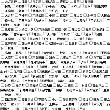
あざみ野
江田
市が尾
藤が丘
青葉台
田奈
長津田
目黒
不動前
武蔵小山
西小山
洗足
大岡山
奥沢
田園調布
多摩川
新丸子
武蔵小杉
元住吉
日吉
大井町
下神明
戸越公園
中延
荏原町
旗の台
北千束
大岡山
緑が丘
自由が丘
九品仏
尾山台
等々力
上野毛
二子玉川
二
子新地
高津
溝の口
五反田
大崎広小路
戸越銀座
荏原中延
旗の台
長原
洗足池
石川台
雪が谷大塚
御嶽山
久が原
千鳥町
池上
蓮沼
蒲田
多摩川
沼部
鵜の木
下丸子
武蔵新田
矢口渡
蒲田
三軒茶屋
西太子堂
若林
松陰神社前
世田谷
上町
宮の坂
山
下
松原
下高井戸
品川
北品川
新馬場
青物横丁
鮫洲
立会川
大森海岸
平和島
大森町
梅屋敷
京急蒲田
雑色
六郷土手
京急川崎
八丁畷
鶴
見市場
京急鶴見
花月総持寺
生麦
京急新子安
子安
神奈川新町
京急東神奈川
神奈川
横浜
戸部
日ノ出町
黄金町
南太田
井
土ヶ谷
弘明寺
上大岡
屏風浦
杉田
京急富岡
能見台
金沢文庫
金沢八景
追浜
京急田浦
安針塚
逸見
汐入
横須賀中央
県立
大学
堀ノ内
京急大津
馬堀海岸
浦賀
浦賀
池袋
椎名町
東長崎
江古田
桜台
練馬
中村橋
富士見台
練馬高野台
石神井公園
大泉学園
保谷
ひばりヶ丘
東久留米
清瀬
秋津
所沢
西武新宿
高田馬場
下落合
中井
新井薬師前
沼袋
野方
都立
家政
鷺ノ宮
下井草
井荻
上井草
上石神井
武蔵関
東伏見
西
武柳沢
田無
花小金井
小平
久米川
東村山
所沢