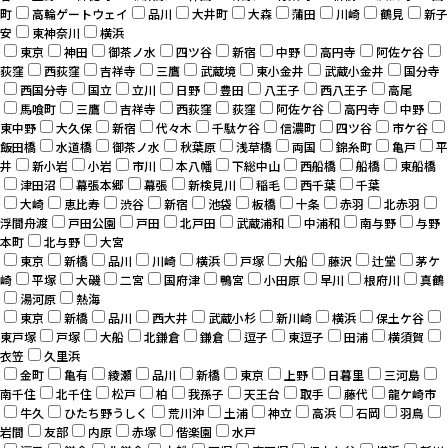
町
高輪ゲートウェイ
品川
大井町
大森
蒲田
川崎
鶴見
新子
安
東神奈川
横浜
東京
神田
御茶ノ水
四ツ谷
新宿
中野
高円寺
阿佐ケ谷
荻窪
西荻窪
吉祥寺
三鷹
武蔵境
東小金井
武蔵小金井
国分寺
西国分寺
国立
立川
日野
豊田
八王子
西八王子
高尾
馬喰町
三鷹
吉祥寺
西荻窪
荻窪
阿佐ケ谷
高円寺
中野
東中野
大久保
新宿
代々木
千駄ケ谷
信濃町
四ツ谷
市ケ谷
飯田橋
水道橋
御茶ノ水
秋葉原
浅草橋
両国
錦糸町
亀戸
平
井
新小岩
小岩
市川
本八幡
下総中山
西船橋
船橋
東船橋
津田沼
幕張本郷
幕張
新検見川
稲毛
西千葉
千葉
大崎
恵比寿
渋谷
新宿
池袋
板橋
十条
赤羽
北赤羽
浮間舟渡
戸田公園
戸田
北戸田
武蔵浦和
中浦和
南与野
与野
本町
北与野
大宮
東京
新橋
品川
川崎
横浜
戸塚
大船
藤沢
辻堂
茅ケ
崎
平塚
大磯
二宮
国府津
鴨宮
小田原
早川
根府川
真鶴
湯河原
熱海
東京
新橋
品川
西大井
武蔵小杉
新川崎
横浜
保土ケ谷
東戸塚
戸塚
大船
北鎌倉
鎌倉
逗子
東逗子
田浦
横須賀
衣笠
久里浜
金町
亀有
綾瀬
品川
新橋
東京
上野
日暮里
三河島
南千住
北千住
松戸
柏
我孫子
天王台
取手
藤代
龍ケ崎市
牛久
ひたち野うしく
荒川沖
土浦
神立
高浜
石岡
羽鳥
岩間
友部
内原
赤塚
偕楽園
水戸