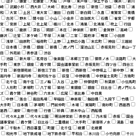
逗子
鎌倉
北鎌倉
大船
戸塚
東戸塚
保土ケ谷
横浜
新川
崎
武蔵小杉
西大井
大崎
恵比寿
渋谷
新宿
池袋
赤羽
浦
和
大宮
土呂
東大宮
蓮田
白岡
新白岡
久喜
東鷲宮
栗橋
古河
野木
間々田
小山
小金井
自治医大
石橋
雀宮
宇都
宮
宮原
上尾
北上尾
桶川
北本
鴻巣
北鴻巣
吹上
行田
熊谷
籠原
深谷
岡部
本庄
神保原
新町
倉賀野
高崎
藤沢
辻堂
茅ケ崎
平塚
大磯
二宮
国府津
鴨宮
小田原
浅草
田原町
稲荷町
上野
上野広小路
末広町
神田
三越前
日本橋
京橋
銀座
新橋
虎ノ門
溜池山王
赤坂見附
青山一丁
目
外苑前
表参道
渋谷
池袋
新大塚
茗荷谷
後楽園
本郷三丁目
御茶ノ水
淡路町
大
手町
東京
銀座
霞ケ関
国会議事堂前
赤坂見附
四ツ谷
四谷三
丁目
新宿御苑前
新宿三丁目
新宿
西新宿
中野坂上
新中野
東
高円寺
新高円寺
南阿佐ケ谷
荻窪
中野新橋
中野富士見町
方南町
北千住
南千住
三ノ輪
入谷
上野
仲御徒町
秋葉原
小伝馬町
人形町
茅場町
八丁堀
築地
東銀座
銀座
日比谷
虎ノ門ヒル
ズ
霞ケ関
神谷町
六本木
広尾
恵比寿
中目黒
中野
落合
高田馬場
早稲田
神楽坂
飯田橋
九段下
竹橋
大手町
日本橋
茅場町
門前仲町
木場
東陽町
南砂町
西葛西
葛西
浦安
南行徳
行徳
妙典
原木中山
西船橋
代々木上原
代々木公園
明治神宮前
表参道
乃木坂
赤坂
国会
議事堂前
霞ケ関
日比谷
二重橋前
大手町
新御茶ノ水
湯島
根
津
千駄木
西日暮里
町屋
北千住
綾瀬
北綾瀬
和光市
地下鉄成増
地下鉄赤塚
平和台
氷川台
小竹向原
千川