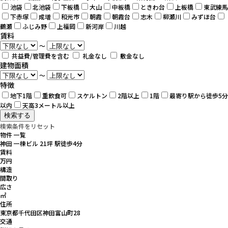
池袋
北池袋
下板橋
大山
中板橋
ときわ台
上板橋
東武練馬
下赤塚
成増
和光市
朝霞
朝霞台
志木
柳瀬川
みずほ台
鶴瀬
ふじみ野
上福岡
新河岸
川越
賃料
～
共益費/管理費を含む
礼金なし
敷金なし
建物面積
～
特徴
地下1階
重飲食可
スケルトン
2階以上
1階
最寄り駅から徒歩5分
以内
天高3メートル以上
検索条件をリセット
物件 一覧
神田 一棟ビル 21坪 駅徒歩4分
賃料
万円
構造
間取り
広さ
㎡
住所
東京都千代田区神田富山町28
交通