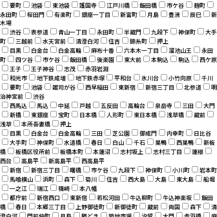
要町
池袋
東池袋
護国寺
江戸川橋
飯田橋
市ケ谷
麹町
永田町
桜田門
有楽町
銀座一丁目
新富町
月島
豊洲
辰巳
新
木場
渋谷
表参道
青山一丁目
永田町
半蔵門
九段下
神保町
大手
町
三越前
水天宮前
清澄白河
住吉
錦糸町
押上
目黒
白金台
白金高輪
麻布十番
六本木一丁目
溜池山王
永田
町
四ツ谷
市ケ谷
飯田橋
後楽園
東大前
本駒込
駒込
西ケ原
王子
王子神谷
志茂
赤羽岩淵
和光市
地下鉄成増
地下鉄赤塚
平和台
氷川台
小竹向原
千川
要町
池袋
雑司が谷
西早稲田
東新宿
新宿三丁目
北参道
明
治神宮前
渋谷
西馬込
馬込
中延
戸越
五反田
高輪台
泉岳寺
三田
大門
新橋
東銀座
宝町
日本橋
人形町
東日本橋
浅草橋
蔵前
浅草
本所吾妻橋
押上
目黒
白金台
白金高輪
三田
芝公園
御成門
内幸町
日比谷
大手町
神保町
水道橋
春日
白山
千石
巣鴨
西巣鴨
新板
橋
板橋区役所前
板橋本町
本蓮沼
志村坂上
志村三丁目
蓮根
西台
高島平
新高島平
西高島平
新宿
新宿三丁目
曙橋
市ケ谷
九段下
神保町
小川町
岩本町
馬喰横山
浜町
森下
菊川
住吉
西大島
大島
東大島
船堀
一之江
瑞江
篠崎
本八幡
都庁前
新宿西口
東新宿
若松河田
牛込柳町
牛込神楽坂
飯田
橋
春日
本郷三丁目
上野御徒町
新御徒町
蔵前
両国
森下
清
澄白河
門前仲町
月島
勝どき
築地市場
汐留
大門
赤羽橋
麻