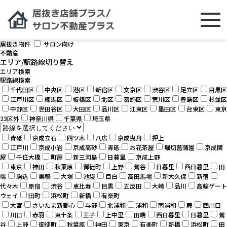
[smartslider3 slider="2"]
物件を検索する
物件タイプ
飲食店
居抜き物件
サロン向け
不動産
エリア/駅路線切り替え
エリア検索
駅路線検索
千代田区
中央区
港区
新宿区
文京区
渋谷区
足立区
目黒区
江戸川区
練馬区
板橋区
北区
葛飾区
荒川区
豊島区
杉並区
中野区
世田谷区
大田区
品川区
江東区
墨田区
台東区
東京
23区外
神奈川県
千葉県
埼玉県
青砥
京成立石
四ツ木
八広
京成曳舟
押上
江戸川
京成小岩
京成高砂
青砥
お花茶屋
堀切菖蒲園
京成関
屋
千住大橋
町屋
新三河島
日暮里
京成上野
東京
神田
秋葉原
御徒町
上野
鶯谷
日暮里
西日暮里
田
端
駒込
巣鴨
大塚
池袋
目白
高田馬場
新大久保
新宿
代々木
原宿
渋谷
恵比寿
目黒
五反田
大崎
品川
高輪ゲート
ウェイ
田町
浜松町
新橋
有楽町
大宮
さいたま新都心
与野
北浦和
浦和
南浦和
蕨
西川口
川口
赤羽
東十条
王子
上中里
田端
西日暮里
日暮里
鶯
谷
上野
御徒町
秋葉原
神田
東京
有楽町
新橋
浜松町
田