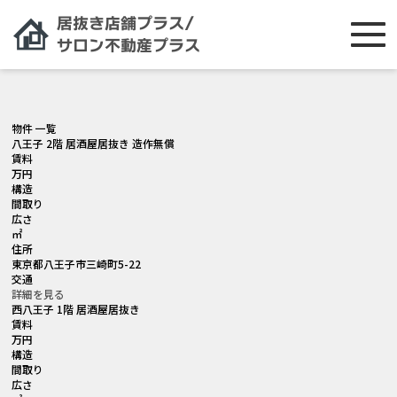
[smartslider3 slider="2"]
物件 一覧
八王子 2階 居酒屋居抜き 造作無償
賃料
万円
構造
間取り
広さ
㎡
住所
東京都八王子市三崎町5-22
交通
詳細を見る
西八王子 1階 居酒屋居抜き
賃料
万円
構造
間取り
広さ