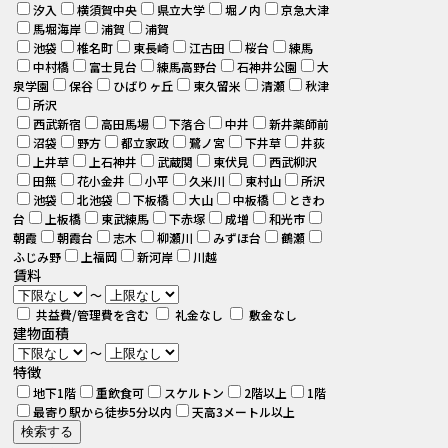
汐入
横須賀中央
県立大学
堀ノ内
京急大津
馬堀海岸
浦賀
浦賀
池袋
椎名町
東長崎
江古田
桜台
練馬
中村橋
富士見台
練馬高野台
石神井公園
大
泉学園
保谷
ひばりヶ丘
東久留米
清瀬
秋津
所沢
西武新宿
高田馬場
下落合
中井
新井薬師前
沼袋
野方
都立家政
鷺ノ宮
下井草
井荻
上井草
上石神井
武蔵関
東伏見
西武柳沢
田無
花小金井
小平
久米川
東村山
所沢
池袋
北池袋
下板橋
大山
中板橋
ときわ
台
上板橋
東武練馬
下赤塚
成増
和光市
朝霞
朝霞台
志木
柳瀬川
みずほ台
鶴瀬
ふじみ野
上福岡
新河岸
川越
賃料
～
共益費/管理費を含む
礼金なし
敷金なし
建物面積
～
特徴
地下1階
重飲食可
スケルトン
2階以上
1階
最寄り駅から徒歩5分以内
天高3メートル以上