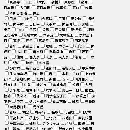
泉岳寺
三田
大門
新橋
東銀座
宝町
日本橋
人形町
東日本橋
浅草橋
蔵前
浅草
本所吾妻橋
押上
目黒
白金台
白金高輪
三田
芝公園
御成
門
内幸町
日比谷
大手町
神保町
水道橋
春日
白山
千石
巣鴨
西巣鴨
新板橋
板橋
区役所前
板橋本町
本蓮沼
志村坂上
志村三丁
目
蓮根
西台
高島平
新高島平
西高島平
新宿
新宿三丁目
曙橋
市ケ谷
九段下
神
保町
小川町
岩本町
馬喰横山
浜町
森下
菊川
住吉
西大島
大島
東大島
船堀
一之
江
瑞江
篠崎
本八幡
都庁前
新宿西口
東新宿
若松河田
牛込柳町
牛込神楽坂
飯田橋
春日
本郷三丁目
上野御
徒町
新御徒町
蔵前
両国
森下
清澄白河
門前仲町
月島
勝どき
築地市場
汐留
大門
赤羽橋
麻布十番
六本木
青山一丁目
国立競
技場
代々木
新宿
西新宿五丁目
中野坂上
東
中野
中井
落合南長崎
新江古田
練馬
豊島園
練馬春日町
光が丘
新宿
初台
幡ヶ谷
笹塚
代田橋
明大前
下高井戸
桜上水
上北沢
八幡山
芦花公園
千歳烏山
仙川
つつじヶ丘
柴崎
国領
布
田
調布
西調布
飛田給
武蔵野台
多磨霊園