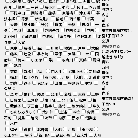
水道橋
御茶ノ水
秋葉原
浅草橋
両国
錦
構造
糸町
亀戸
平井
新小岩
小岩
市川
本八幡
間取り
下総中山
西船橋
船橋
東船橋
津田沼
幕
広さ
張本郷
幕張
新検見川
稲毛
西千葉
千葉
㎡
大崎
恵比寿
渋谷
新宿
池袋
板橋
十
住所
条
赤羽
北赤羽
浮間舟渡
戸田公園
戸田
東京都豊島区東池
袋1丁目32-2
北戸田
武蔵浦和
中浦和
南与野
与野本町
北
交通
与野
大宮
詳細を見る
東京
新橋
品川
川崎
横浜
戸塚
大船
池袋 地下1階 バー
藤沢
辻堂
茅ケ崎
平塚
大磯
二宮
国
居抜き 駅1分
府津
鴨宮
小田原
早川
根府川
真鶴
湯河
賃料
原
熱海
万円
東京
新橋
品川
西大井
武蔵小杉
新川崎
構造
横浜
保土ケ谷
東戸塚
戸塚
大船
北鎌倉
間取り
広さ
鎌倉
逗子
東逗子
田浦
横須賀
衣笠
㎡
久里浜
住所
金町
亀有
綾瀬
品川
新橋
東京
上野
東京都豊島区池袋2
日暮里
三河島
南千住
北千住
松戸
柏
丁目5-4
我孫子
天王台
取手
藤代
龍ケ崎市
牛久
交通
ひたち野うしく
荒川沖
土浦
神立
高浜
詳細を見る
石岡
羽鳥
岩間
友部
内原
赤塚
偕楽園
水戸
逗子
鎌倉
北鎌倉
大船
戸塚
東戸塚
保土ケ谷
横浜
新川崎
武蔵小杉
西大井
大崎