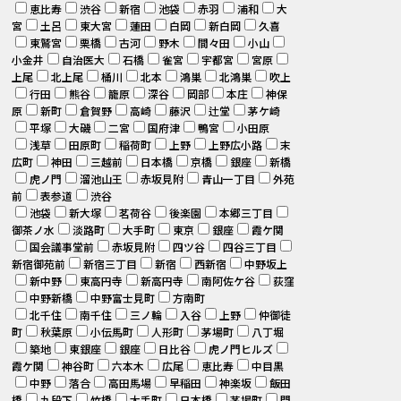
恵比寿
渋谷
新宿
池袋
赤羽
浦和
大
宮
土呂
東大宮
蓮田
白岡
新白岡
久喜
東鷲宮
栗橋
古河
野木
間々田
小山
小金井
自治医大
石橋
雀宮
宇都宮
宮原
上尾
北上尾
桶川
北本
鴻巣
北鴻巣
吹上
行田
熊谷
籠原
深谷
岡部
本庄
神保
原
新町
倉賀野
高崎
藤沢
辻堂
茅ケ崎
平塚
大磯
二宮
国府津
鴨宮
小田原
浅草
田原町
稲荷町
上野
上野広小路
末
広町
神田
三越前
日本橋
京橋
銀座
新橋
虎ノ門
溜池山王
赤坂見附
青山一丁目
外苑
前
表参道
渋谷
池袋
新大塚
茗荷谷
後楽園
本郷三丁目
御茶ノ水
淡路町
大手町
東京
銀座
霞ケ関
国会議事堂前
赤坂見附
四ツ谷
四谷三丁目
新宿御苑前
新宿三丁目
新宿
西新宿
中野坂上
新中野
東高円寺
新高円寺
南阿佐ケ谷
荻窪
中野新橋
中野富士見町
方南町
北千住
南千住
三ノ輪
入谷
上野
仲御徒
町
秋葉原
小伝馬町
人形町
茅場町
八丁堀
築地
東銀座
銀座
日比谷
虎ノ門ヒルズ
霞ケ関
神谷町
六本木
広尾
恵比寿
中目黒
中野
落合
高田馬場
早稲田
神楽坂
飯田
橋
九段下
竹橋
大手町
日本橋
茅場町
門