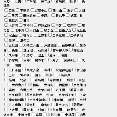
み野
江田
市が尾
藤が丘
青葉台
田奈
長
津田
目黒
不動前
武蔵小山
西小山
洗足
大岡
山
奥沢
田園調布
多摩川
新丸子
武蔵小杉
元住吉
日吉
大井町
下神明
戸越公園
中延
荏原町
旗
の台
北千束
大岡山
緑が丘
自由が丘
九品仏
尾山台
等々力
上野毛
二子玉川
二子新地
高津
溝の口
五反田
大崎広小路
戸越銀座
荏原中延
旗の
台
長原
洗足池
石川台
雪が谷大塚
御嶽山
久が原
千鳥町
池上
蓮沼
蒲田
多摩川
沼部
鵜の木
下丸子
武蔵新田
矢
口渡
蒲田
三軒茶屋
西太子堂
若林
松陰神社前
世田谷
上町
宮の坂
山下
松原
下高井戸
品川
北品川
新馬場
青物横丁
鮫洲
立会
川
大森海岸
平和島
大森町
梅屋敷
京急蒲田
雑色
六郷土手
京急川崎
八丁畷
鶴見市場
京急鶴見
花月総持寺
生麦
京急新子安
子安
神奈川新町
京急東神奈川
神奈川
横浜
戸部
日ノ出町
黄金町
南太田
井土ヶ谷
弘明寺
上大岡
屏風浦
杉田
京急富岡
能見台
金
沢文庫
金沢八景
追浜
京急田浦
安針塚
逸見