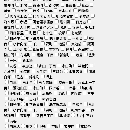
前仲町
木場
東陽町
南砂町
西葛西
葛西
浦安
南行徳
行徳
妙典
原木中山
西船橋
代々木上原
代々木公園
明治神宮前
表参道
乃木坂
赤坂
国会議事堂前
霞ケ関
日比谷
二
重橋前
大手町
新御茶ノ水
湯島
根津
千駄木
西日暮里
町屋
北千住
綾瀬
北綾瀬
和光市
地下鉄成増
地下鉄赤塚
平和台
氷川
台
小竹向原
千川
要町
池袋
東池袋
護国
寺
江戸川橋
飯田橋
市ケ谷
麹町
永田町
桜田門
有楽町
銀座一丁目
新富町
月島
豊洲
辰巳
新木場
渋谷
表参道
青山一丁目
永田町
半蔵門
九段下
神保町
大手町
三越前
水天宮前
清澄
白河
住吉
錦糸町
押上
目黒
白金台
白金高輪
麻布十番
六本木一丁
目
溜池山王
永田町
四ツ谷
市ケ谷
飯田橋
後楽園
東大前
本駒込
駒込
西ケ原
王子
王子神谷
志茂
赤羽岩淵
和光市
地下鉄成増
地下鉄赤塚
平和台
氷川
台
小竹向原
千川
要町
池袋
雑司が谷
西
早稲田
東新宿
新宿三丁目
北参道
明治神宮前
渋谷
西馬込
馬込
中延
戸越
五反田
高輪台