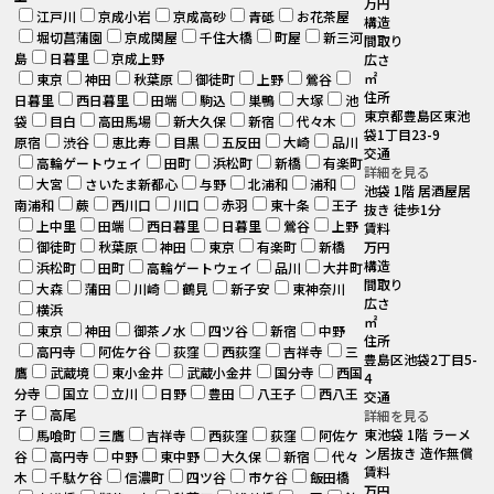
万円
江戸川
京成小岩
京成高砂
青砥
お花茶屋
構造
堀切菖蒲園
京成関屋
千住大橋
町屋
新三河
間取り
島
日暮里
京成上野
広さ
㎡
東京
神田
秋葉原
御徒町
上野
鶯谷
住所
日暮里
西日暮里
田端
駒込
巣鴨
大塚
池
東京都豊島区東池
袋
目白
高田馬場
新大久保
新宿
代々木
袋1丁目23-9
原宿
渋谷
恵比寿
目黒
五反田
大崎
品川
交通
高輪ゲートウェイ
田町
浜松町
新橋
有楽町
詳細を見る
大宮
さいたま新都心
与野
北浦和
浦和
池袋 1階 居酒屋居
南浦和
蕨
西川口
川口
赤羽
東十条
王子
抜き 徒歩1分
上中里
田端
西日暮里
日暮里
鶯谷
上野
賃料
御徒町
秋葉原
神田
東京
有楽町
新橋
万円
構造
浜松町
田町
高輪ゲートウェイ
品川
大井町
間取り
大森
蒲田
川崎
鶴見
新子安
東神奈川
広さ
横浜
㎡
東京
神田
御茶ノ水
四ツ谷
新宿
中野
住所
高円寺
阿佐ケ谷
荻窪
西荻窪
吉祥寺
三
豊島区池袋2丁目5-
鷹
武蔵境
東小金井
武蔵小金井
国分寺
西国
4
分寺
国立
立川
日野
豊田
八王子
西八王
交通
子
高尾
詳細を見る
東池袋 1階 ラーメ
馬喰町
三鷹
吉祥寺
西荻窪
荻窪
阿佐ケ
ン居抜き 造作無償
谷
高円寺
中野
東中野
大久保
新宿
代々
賃料
木
千駄ケ谷
信濃町
四ツ谷
市ケ谷
飯田橋
万円