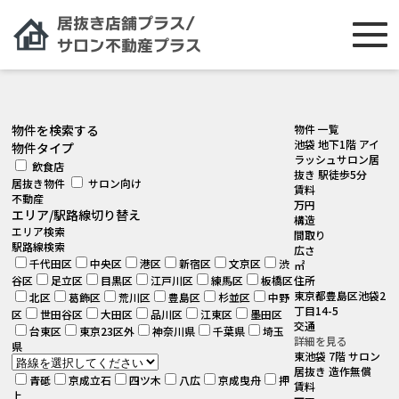
[smartslider3 slider="2"]
物件を検索する
物件 一覧
池袋 地下1階 アイ
物件タイプ
ラッシュサロン居
飲食店
抜き 駅徒歩5分
居抜き物件
サロン向け
賃料
不動産
万円
エリア/駅路線切り替え
構造
エリア検索
間取り
駅路線検索
広さ
千代田区
中央区
港区
新宿区
文京区
渋
㎡
谷区
足立区
目黒区
江戸川区
練馬区
板橋区
住所
東京都豊島区池袋2
北区
葛飾区
荒川区
豊島区
杉並区
中野
丁目14-5
区
世田谷区
大田区
品川区
江東区
墨田区
交通
台東区
東京23区外
神奈川県
千葉県
埼玉
詳細を見る
県
東池袋 7階 サロン
居抜き 造作無償
青砥
京成立石
四ツ木
八広
京成曳舟
押
賃料
上