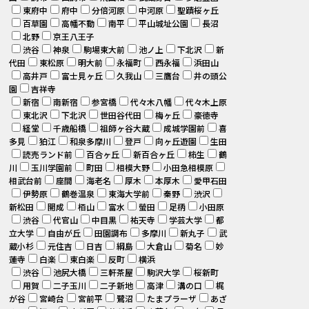
東府中
府中
分倍河原
中河原
聖蹟桜ヶ丘
百草園
高幡不動
南平
平山城址公園
長沼
北野
京王八王子
渋谷
神泉
駒場東大前
池ノ上
下北沢
新
代田
東松原
明大前
永福町
西永福
浜田山
高井戸
富士見ヶ丘
久我山
三鷹台
井の頭公
園
吉祥寺
新宿
南新宿
参宮橋
代々木八幡
代々木上原
東北沢
下北沢
世田谷代田
梅ヶ丘
豪徳寺
経堂
千歳船橋
祖師ヶ谷大蔵
成城学園前
喜
多見
狛江
和泉多摩川
登戸
向ヶ丘遊園
生田
読売ランド前
百合ヶ丘
新百合ヶ丘
柿生
鶴
川
玉川学園前
町田
相模大野
小田急相模原
相武台前
座間
海老名
厚木
本厚木
愛甲石田
伊勢原
鶴巻温泉
東海大学前
秦野
渋沢
新松田
開成
栢山
富水
螢田
足柄
小田原
渋谷
代官山
中目黒
祐天寺
学芸大学
都
立大学
自由が丘
田園調布
多摩川
新丸子
武
蔵小杉
元住吉
日吉
綱島
大倉山
菊名
妙
蓮寺
白楽
東白楽
反町
横浜
渋谷
池尻大橋
三軒茶屋
駒沢大学
桜新町
用賀
二子玉川
二子新地
高津
溝の口
梶
が谷
宮崎台
宮前平
鷺沼
たまプラーザ
あざ