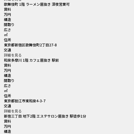
歌舞伎町 1階 ラーメン居抜き 深夜営業可
賃料
万円
構造
間取り
広さ
㎡
住所
東京都新宿区歌舞伎町2丁目27-8
交通
詳細を見る
和泉多摩川 1階 カフェ居抜き 駅前
賃料
万円
構造
間取り
広さ
㎡
住所
東京都狛江市東和泉4-3-7
交通
詳細を見る
新宿三丁目 地下2階 エステサロン居抜き 駅徒歩1分
賃料
万円
構造