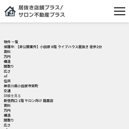
[smartslider3 slider="2"]
物件 一覧
保護中: 【非公開案件】小田原 6階 ライブハウス居抜き 徒歩2分
賃料
万円
構造
間取り
広さ
㎡
住所
神奈川県小田原市栄町
交通
詳細を見る
新宿西口 1階 サロン向け 路面店
賃料
万円
構造
間取り
広さ