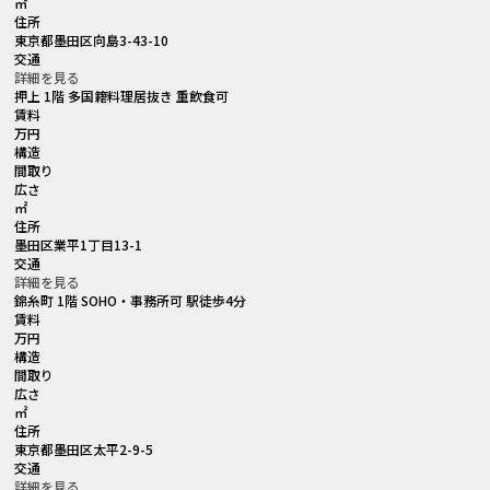
㎡
住所
東京都墨田区向島3-43-10
交通
詳細を見る
押上 1階 多国籍料理居抜き 重飲食可
賃料
万円
構造
間取り
広さ
㎡
住所
墨田区業平1丁目13-1
交通
詳細を見る
錦糸町 1階 SOHO・事務所可 駅徒歩4分
賃料
万円
構造
間取り
広さ
㎡
住所
東京都墨田区太平2-9-5
交通
詳細を見る