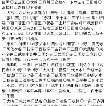
目黒
五反田
大崎
品川
高輪ゲートウェイ
田町
浜松町
新橋
有楽町
大宮
さいたま新都心
与野
北浦和
浦和
南浦和
蕨
西川口
川口
赤羽
東十条
王子
上中里
田
端
西日暮里
日暮里
鶯谷
上野
御徒町
秋葉原
神田
東京
有楽町
新橋
浜松町
田町
高輪ゲート
ウェイ
品川
大井町
大森
蒲田
川崎
鶴見
新子
安
東神奈川
横浜
東京
神田
御茶ノ水
四ツ谷
新宿
中野
高円寺
阿佐ケ谷
荻窪
西荻窪
吉祥寺
三鷹
武蔵境
東
小金井
武蔵小金井
国分寺
西国分寺
国立
立川
日野
豊田
八王子
西八王子
高尾
馬喰町
三鷹
吉祥寺
西荻窪
荻窪
阿佐ケ谷
高
円寺
中野
東中野
大久保
新宿
代々木
千駄ケ谷
信濃町
四ツ谷
市ケ谷
飯田橋
水道橋
御茶ノ水
秋葉原
浅草橋
両国
錦糸町
亀戸
平井
新小岩
小岩
市川
本八幡
下総中山
西船橋
船橋
東船
橋
津田沼
幕張本郷
幕張
新検見川
稲毛
西千葉
千葉
大崎
恵比寿
渋谷
新宿
池袋
板橋
十条
赤羽