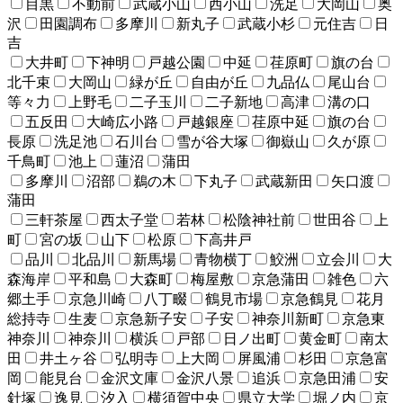
目黒
不動前
武蔵小山
西小山
洗足
大岡山
奥
沢
田園調布
多摩川
新丸子
武蔵小杉
元住吉
日
吉
大井町
下神明
戸越公園
中延
荏原町
旗の台
北千束
大岡山
緑が丘
自由が丘
九品仏
尾山台
等々力
上野毛
二子玉川
二子新地
高津
溝の口
五反田
大崎広小路
戸越銀座
荏原中延
旗の台
長原
洗足池
石川台
雪が谷大塚
御嶽山
久が原
千鳥町
池上
蓮沼
蒲田
多摩川
沼部
鵜の木
下丸子
武蔵新田
矢口渡
蒲田
三軒茶屋
西太子堂
若林
松陰神社前
世田谷
上
町
宮の坂
山下
松原
下高井戸
品川
北品川
新馬場
青物横丁
鮫洲
立会川
大
森海岸
平和島
大森町
梅屋敷
京急蒲田
雑色
六
郷土手
京急川崎
八丁畷
鶴見市場
京急鶴見
花月
総持寺
生麦
京急新子安
子安
神奈川新町
京急東
神奈川
神奈川
横浜
戸部
日ノ出町
黄金町
南太
田
井土ヶ谷
弘明寺
上大岡
屏風浦
杉田
京急富
岡
能見台
金沢文庫
金沢八景
追浜
京急田浦
安
針塚
逸見
汐入
横須賀中央
県立大学
堀ノ内
京