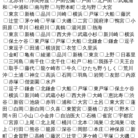
北赤羽
浮間舟渡
戸田公園
戸田
北戸田
武蔵浦
和
中浦和
南与野
与野本町
北与野
大宮
東京
新橋
品川
川崎
横浜
戸塚
大船
藤沢
辻堂
茅ケ崎
平塚
大磯
二宮
国府津
鴨宮
小
田原
早川
根府川
真鶴
湯河原
熱海
東京
新橋
品川
西大井
武蔵小杉
新川崎
横浜
保土ケ谷
東戸塚
戸塚
大船
北鎌倉
鎌倉
逗子
東逗子
田浦
横須賀
衣笠
久里浜
金町
亀有
綾瀬
品川
新橋
東京
上野
日暮里
三河島
南千住
北千住
松戸
柏
我孫子
天王台
取手
藤代
龍ケ崎市
牛久
ひたち野うしく
荒川
沖
土浦
神立
高浜
石岡
羽鳥
岩間
友部
内原
赤塚
偕楽園
水戸
逗子
鎌倉
北鎌倉
大船
戸塚
東戸塚
保土ケ谷
横浜
新川崎
武蔵小杉
西大井
大崎
恵比寿
渋
谷
新宿
池袋
赤羽
浦和
大宮
土呂
東大宮
蓮
田
白岡
新白岡
久喜
東鷲宮
栗橋
古河
野木
間々田
小山
小金井
自治医大
石橋
雀宮
宇都宮
宮原
上尾
北上尾
桶川
北本
鴻巣
北鴻巣
吹
上
行田
熊谷
籠原
深谷
岡部
本庄
神保原
新
町
倉賀野
高崎
藤沢
辻堂
茅ケ崎
平塚
大磯