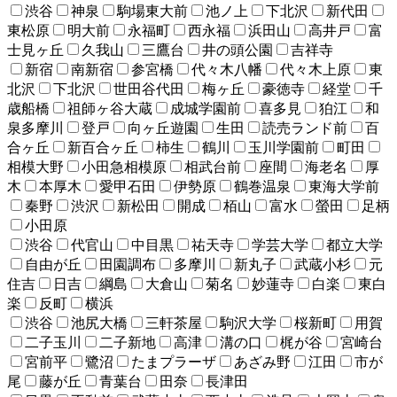
渋谷
神泉
駒場東大前
池ノ上
下北沢
新代田
東松原
明大前
永福町
西永福
浜田山
高井戸
富
士見ヶ丘
久我山
三鷹台
井の頭公園
吉祥寺
新宿
南新宿
参宮橋
代々木八幡
代々木上原
東
北沢
下北沢
世田谷代田
梅ヶ丘
豪徳寺
経堂
千
歳船橋
祖師ヶ谷大蔵
成城学園前
喜多見
狛江
和
泉多摩川
登戸
向ヶ丘遊園
生田
読売ランド前
百
合ヶ丘
新百合ヶ丘
柿生
鶴川
玉川学園前
町田
相模大野
小田急相模原
相武台前
座間
海老名
厚
木
本厚木
愛甲石田
伊勢原
鶴巻温泉
東海大学前
秦野
渋沢
新松田
開成
栢山
富水
螢田
足柄
小田原
渋谷
代官山
中目黒
祐天寺
学芸大学
都立大学
自由が丘
田園調布
多摩川
新丸子
武蔵小杉
元
住吉
日吉
綱島
大倉山
菊名
妙蓮寺
白楽
東白
楽
反町
横浜
渋谷
池尻大橋
三軒茶屋
駒沢大学
桜新町
用賀
二子玉川
二子新地
高津
溝の口
梶が谷
宮崎台
宮前平
鷺沼
たまプラーザ
あざみ野
江田
市が
尾
藤が丘
青葉台
田奈
長津田