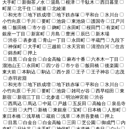
大手町
新御茶ノ水
湯島
根津
千駄木
西日暮里
町屋
北千住
綾瀬
北綾瀬
和光市
地下鉄成増
地下鉄赤塚
平和台
氷川台
小竹向原
千川
要町
池袋
東池袋
護国寺
江戸川
橋
飯田橋
市ケ谷
麹町
永田町
桜田門
有楽町
銀座一丁目
新富町
月島
豊洲
辰巳
新木場
渋谷
表参道
青山一丁目
永田町
半蔵門
九段下
神保町
大手町
三越前
水天宮前
清澄白河
住吉
錦糸町
押上
目黒
白金台
白金高輪
麻布十番
六本木一丁目
溜池山王
永田町
四ツ谷
市ケ谷
飯田橋
後楽園
東大前
本駒込
駒込
西ケ原
王子
王子神谷
志茂
赤羽岩淵
和光市
地下鉄成増
地下鉄赤塚
平和台
氷川台
小竹向原
千川
要町
池袋
雑司が谷
西早稲田
東
新宿
新宿三丁目
北参道
明治神宮前
渋谷
西馬込
馬込
中延
戸越
五反田
高輪台
泉岳寺
三田
大門
新橋
東銀座
宝町
日本橋
人形町
東日本橋
浅草橋
蔵前
浅草
本所吾妻橋
押上
目黒
白金台
白金高輪
三田
芝公園
御成門
内
幸町
日比谷
大手町
神保町
水道橋
春日
白山