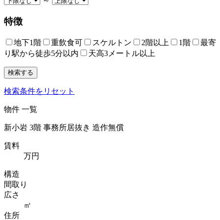
～
特徴
地下1階
重飲食可
スケルトン
2階以上
1階
最寄
り駅から徒歩5分以内
天高3メートル以上
検索条件をリセット
物件 一覧
新小岩 3階 事務所居抜き 造作無償
賃料
万円
構造
間取り
広さ
㎡
住所