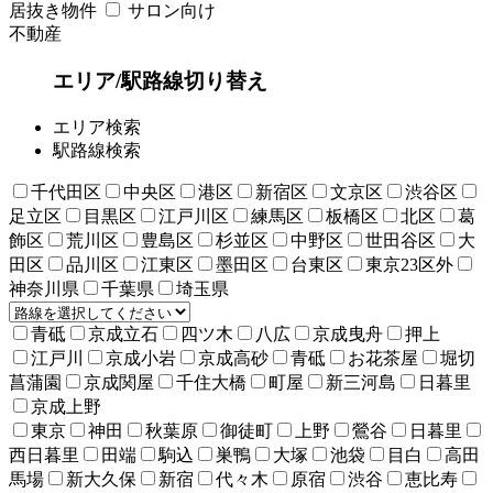
居抜き物件
サロン向け
不動産
エリア/駅路線切り替え
エリア検索
駅路線検索
千代田区
中央区
港区
新宿区
文京区
渋谷区
足立区
目黒区
江戸川区
練馬区
板橋区
北区
葛
飾区
荒川区
豊島区
杉並区
中野区
世田谷区
大
田区
品川区
江東区
墨田区
台東区
東京23区外
神奈川県
千葉県
埼玉県
青砥
京成立石
四ツ木
八広
京成曳舟
押上
江戸川
京成小岩
京成高砂
青砥
お花茶屋
堀切
菖蒲園
京成関屋
千住大橋
町屋
新三河島
日暮里
京成上野
東京
神田
秋葉原
御徒町
上野
鶯谷
日暮里
西日暮里
田端
駒込
巣鴨
大塚
池袋
目白
高田
馬場
新大久保
新宿
代々木
原宿
渋谷
恵比寿