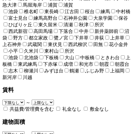
急大津
馬堀海岸
浦賀
浦賀
池袋
椎名町
東長崎
江古田
桜台
練馬
中村橋
富士見台
練馬高野台
石神井公園
大泉学園
保谷
ひばりヶ丘
東久留米
清瀬
秋津
所沢
西武新宿
高田馬場
下落合
中井
新井薬師前
沼
袋
野方
都立家政
鷺ノ宮
下井草
井荻
上井草
上石神井
武蔵関
東伏見
西武柳沢
田無
花小金井
小平
久米川
東村山
所沢
池袋
北池袋
下板橋
大山
中板橋
ときわ台
上
板橋
東武練馬
下赤塚
成増
和光市
朝霞
朝霞台
志木
柳瀬川
みずほ台
鶴瀬
ふじみ野
上福岡
新河岸
川越
賃料
～
共益費/管理費を含む
礼金なし
敷金なし
建物面積