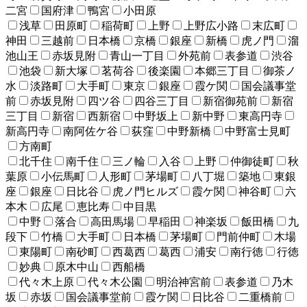
二宮
国府津
鴨宮
小田原
浅草
田原町
稲荷町
上野
上野広小路
末広町
神田
三越前
日本橋
京橋
銀座
新橋
虎ノ門
溜
池山王
赤坂見附
青山一丁目
外苑前
表参道
渋谷
池袋
新大塚
茗荷谷
後楽園
本郷三丁目
御茶ノ
水
淡路町
大手町
東京
銀座
霞ケ関
国会議事堂
前
赤坂見附
四ツ谷
四谷三丁目
新宿御苑前
新宿
三丁目
新宿
西新宿
中野坂上
新中野
東高円寺
新高円寺
南阿佐ケ谷
荻窪
中野新橋
中野富士見町
方南町
北千住
南千住
三ノ輪
入谷
上野
仲御徒町
秋
葉原
小伝馬町
人形町
茅場町
八丁堀
築地
東銀
座
銀座
日比谷
虎ノ門ヒルズ
霞ケ関
神谷町
六
本木
広尾
恵比寿
中目黒
中野
落合
高田馬場
早稲田
神楽坂
飯田橋
九
段下
竹橋
大手町
日本橋
茅場町
門前仲町
木場
東陽町
南砂町
西葛西
葛西
浦安
南行徳
行徳
妙典
原木中山
西船橋
代々木上原
代々木公園
明治神宮前
表参道
乃木
坂
赤坂
国会議事堂前
霞ケ関
日比谷
二重橋前