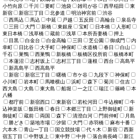
小竹向原
千川
要町
池袋
雑司が谷
西早稲田
東
新宿
新宿三丁目
北参道
明治神宮前
渋谷
西馬込
馬込
中延
戸越
五反田
高輪台
泉岳寺
三田
大門
新橋
東銀座
宝町
日本橋
人形町
東日本橋
浅草橋
蔵前
浅草
本所吾妻橋
押上
目黒
白金台
白金高輪
三田
芝公園
御成門
内
幸町
日比谷
大手町
神保町
水道橋
春日
白山
千石
巣鴨
西巣鴨
新板橋
板橋区役所前
板橋本町
本蓮沼
志村坂上
志村三丁目
蓮根
西台
高島平
新高島平
西高島平
新宿
新宿三丁目
曙橋
市ケ谷
九段下
神保町
小川町
岩本町
馬喰横山
浜町
森下
菊川
住吉
西大島
大島
東大島
船堀
一之江
瑞江
篠崎
本
八幡
都庁前
新宿西口
東新宿
若松河田
牛込柳町
牛
込神楽坂
飯田橋
春日
本郷三丁目
上野御徒町
新
御徒町
蔵前
両国
森下
清澄白河
門前仲町
月島
勝どき
築地市場
汐留
大門
赤羽橋
麻布十番
六本木
青山一丁目
国立競技場
代々木
新宿
西新
宿五丁目
中野坂上
東中野
中井
落合南長崎
新江