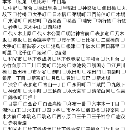
本木
広尾
恵比寿
中目黒
中野
落合
高田馬場
早稲田
神楽坂
飯田橋
九
段下
竹橋
大手町
日本橋
茅場町
門前仲町
木場
東陽町
南砂町
西葛西
葛西
浦安
南行徳
行徳
妙典
原木中山
西船橋
代々木上原
代々木公園
明治神宮前
表参道
乃木
坂
赤坂
国会議事堂前
霞ケ関
日比谷
二重橋前
大手町
新御茶ノ水
湯島
根津
千駄木
西日暮里
町屋
北千住
綾瀬
北綾瀬
和光市
地下鉄成増
地下鉄赤塚
平和台
氷川台
小竹向原
千川
要町
池袋
東池袋
護国寺
江戸川
橋
飯田橋
市ケ谷
麹町
永田町
桜田門
有楽町
銀座一丁目
新富町
月島
豊洲
辰巳
新木場
渋谷
表参道
青山一丁目
永田町
半蔵門
九段下
神保町
大手町
三越前
水天宮前
清澄白河
住吉
錦糸町
押上
目黒
白金台
白金高輪
麻布十番
六本木一丁目
溜池山王
永田町
四ツ谷
市ケ谷
飯田橋
後楽園
東大前
本駒込
駒込
西ケ原
王子
王子神谷
志茂
赤羽岩淵
和光市
地下鉄成増
地下鉄赤塚
平和台
氷川台