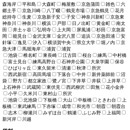
森海岸
平和島
大森町
梅屋敷
京急蒲田
雑色
六
郷土手
京急川崎
八丁畷
鶴見市場
京急鶴見
花月
総持寺
生麦
京急新子安
子安
神奈川新町
京急東
神奈川
神奈川
横浜
戸部
日ノ出町
黄金町
南太
田
井土ヶ谷
弘明寺
上大岡
屏風浦
杉田
京急富
岡
能見台
金沢文庫
金沢八景
追浜
京急田浦
安
針塚
逸見
汐入
横須賀中央
県立大学
堀ノ内
京
急大津
馬堀海岸
浦賀
浦賀
池袋
椎名町
東長崎
江古田
桜台
練馬
中村橋
富士見台
練馬高野台
石神井公園
大泉学園
保谷
ひばりヶ丘
東久留米
清瀬
秋津
所沢
西武新宿
高田馬場
下落合
中井
新井薬師前
沼
袋
野方
都立家政
鷺ノ宮
下井草
井荻
上井草
上石神井
武蔵関
東伏見
西武柳沢
田無
花小金井
小平
久米川
東村山
所沢
池袋
北池袋
下板橋
大山
中板橋
ときわ台
上
板橋
東武練馬
下赤塚
成増
和光市
朝霞
朝霞台
志木
柳瀬川
みずほ台
鶴瀬
ふじみ野
上福岡
新河岸
川越