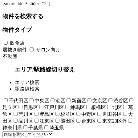
[smartslider3 slider="2"]
物件を検索する
物件タイプ
飲食店
居抜き物件
サロン向け
不動産
エリア/駅路線切り替え
エリア検索
駅路線検索
千代田区
中央区
港区
新宿区
文京区
渋谷区
足立区
目黒区
江戸川区
練馬区
板橋区
北区
葛
飾区
荒川区
豊島区
杉並区
中野区
世田谷区
大
田区
品川区
江東区
墨田区
台東区
東京23区外
神奈川県
千葉県
埼玉県