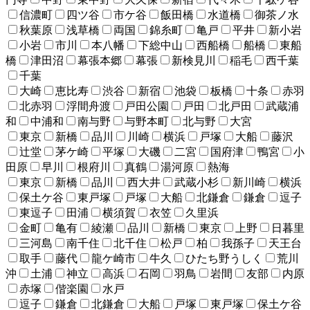
信濃町
四ツ谷
市ケ谷
飯田橋
水道橋
御茶ノ水
秋葉原
浅草橋
両国
錦糸町
亀戸
平井
新小岩
小岩
市川
本八幡
下総中山
西船橋
船橋
東船
橋
津田沼
幕張本郷
幕張
新検見川
稲毛
西千葉
千葉
大崎
恵比寿
渋谷
新宿
池袋
板橋
十条
赤羽
北赤羽
浮間舟渡
戸田公園
戸田
北戸田
武蔵浦
和
中浦和
南与野
与野本町
北与野
大宮
東京
新橋
品川
川崎
横浜
戸塚
大船
藤沢
辻堂
茅ケ崎
平塚
大磯
二宮
国府津
鴨宮
小
田原
早川
根府川
真鶴
湯河原
熱海
東京
新橋
品川
西大井
武蔵小杉
新川崎
横浜
保土ケ谷
東戸塚
戸塚
大船
北鎌倉
鎌倉
逗子
東逗子
田浦
横須賀
衣笠
久里浜
金町
亀有
綾瀬
品川
新橋
東京
上野
日暮里
三河島
南千住
北千住
松戸
柏
我孫子
天王台
取手
藤代
龍ケ崎市
牛久
ひたち野うしく
荒川
沖
土浦
神立
高浜
石岡
羽鳥
岩間
友部
内原
赤塚
偕楽園
水戸
逗子
鎌倉
北鎌倉
大船
戸塚
東戸塚
保土ケ谷