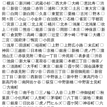
横浜
新川崎
武蔵小杉
西大井
大崎
恵比寿
渋
谷
新宿
池袋
赤羽
浦和
大宮
土呂
東大宮
蓮
田
白岡
新白岡
久喜
東鷲宮
栗橋
古河
野木
間々田
小山
小金井
自治医大
石橋
雀宮
宇都宮
宮原
上尾
北上尾
桶川
北本
鴻巣
北鴻巣
吹
上
行田
熊谷
籠原
深谷
岡部
本庄
神保原
新
町
倉賀野
高崎
藤沢
辻堂
茅ケ崎
平塚
大磯
二宮
国府津
鴨宮
小田原
浅草
田原町
稲荷町
上野
上野広小路
末広町
神田
三越前
日本橋
京橋
銀座
新橋
虎ノ門
溜
池山王
赤坂見附
青山一丁目
外苑前
表参道
渋谷
池袋
新大塚
茗荷谷
後楽園
本郷三丁目
御茶ノ
水
淡路町
大手町
東京
銀座
霞ケ関
国会議事堂
前
赤坂見附
四ツ谷
四谷三丁目
新宿御苑前
新宿
三丁目
新宿
西新宿
中野坂上
新中野
東高円寺
新高円寺
南阿佐ケ谷
荻窪
中野新橋
中野富士見町
方南町
北千住
南千住
三ノ輪
入谷
上野
仲御徒町
秋
葉原
小伝馬町
人形町
茅場町
八丁堀
築地
東銀
座
銀座
日比谷
虎ノ門ヒルズ
霞ケ関
神谷町
六