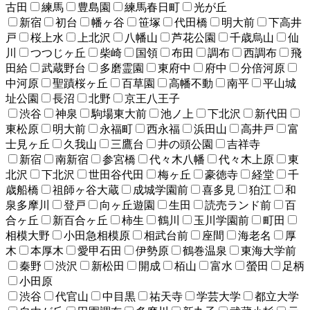
古田
練馬
豊島園
練馬春日町
光が丘
新宿
初台
幡ヶ谷
笹塚
代田橋
明大前
下高井
戸
桜上水
上北沢
八幡山
芦花公園
千歳烏山
仙
川
つつじヶ丘
柴崎
国領
布田
調布
西調布
飛
田給
武蔵野台
多磨霊園
東府中
府中
分倍河原
中河原
聖蹟桜ヶ丘
百草園
高幡不動
南平
平山城
址公園
長沼
北野
京王八王子
渋谷
神泉
駒場東大前
池ノ上
下北沢
新代田
東松原
明大前
永福町
西永福
浜田山
高井戸
富
士見ヶ丘
久我山
三鷹台
井の頭公園
吉祥寺
新宿
南新宿
参宮橋
代々木八幡
代々木上原
東
北沢
下北沢
世田谷代田
梅ヶ丘
豪徳寺
経堂
千
歳船橋
祖師ヶ谷大蔵
成城学園前
喜多見
狛江
和
泉多摩川
登戸
向ヶ丘遊園
生田
読売ランド前
百
合ヶ丘
新百合ヶ丘
柿生
鶴川
玉川学園前
町田
相模大野
小田急相模原
相武台前
座間
海老名
厚
木
本厚木
愛甲石田
伊勢原
鶴巻温泉
東海大学前
秦野
渋沢
新松田
開成
栢山
富水
螢田
足柄
小田原
渋谷
代官山
中目黒
祐天寺
学芸大学
都立大学