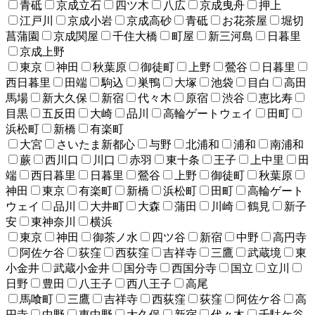
青砥
京成立石
四ツ木
八広
京成曳舟
押上
江戸川
京成小岩
京成高砂
青砥
お花茶屋
堀切
菖蒲園
京成関屋
千住大橋
町屋
新三河島
日暮里
京成上野
東京
神田
秋葉原
御徒町
上野
鶯谷
日暮里
西日暮里
田端
駒込
巣鴨
大塚
池袋
目白
高田
馬場
新大久保
新宿
代々木
原宿
渋谷
恵比寿
目黒
五反田
大崎
品川
高輪ゲートウェイ
田町
浜松町
新橋
有楽町
大宮
さいたま新都心
与野
北浦和
浦和
南浦和
蕨
西川口
川口
赤羽
東十条
王子
上中里
田
端
西日暮里
日暮里
鶯谷
上野
御徒町
秋葉原
神田
東京
有楽町
新橋
浜松町
田町
高輪ゲート
ウェイ
品川
大井町
大森
蒲田
川崎
鶴見
新子
安
東神奈川
横浜
東京
神田
御茶ノ水
四ツ谷
新宿
中野
高円寺
阿佐ケ谷
荻窪
西荻窪
吉祥寺
三鷹
武蔵境
東
小金井
武蔵小金井
国分寺
西国分寺
国立
立川
日野
豊田
八王子
西八王子
高尾
馬喰町
三鷹
吉祥寺
西荻窪
荻窪
阿佐ケ谷
高
円寺
中野
東中野
大久保
新宿
代々木
千駄ケ谷