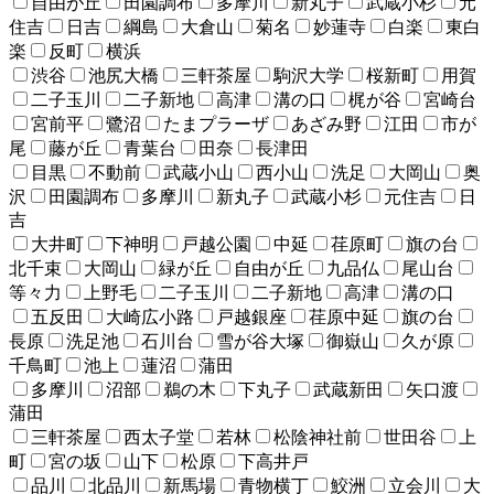
自由が丘
田園調布
多摩川
新丸子
武蔵小杉
元
住吉
日吉
綱島
大倉山
菊名
妙蓮寺
白楽
東白
楽
反町
横浜
渋谷
池尻大橋
三軒茶屋
駒沢大学
桜新町
用賀
二子玉川
二子新地
高津
溝の口
梶が谷
宮崎台
宮前平
鷺沼
たまプラーザ
あざみ野
江田
市が
尾
藤が丘
青葉台
田奈
長津田
目黒
不動前
武蔵小山
西小山
洗足
大岡山
奥
沢
田園調布
多摩川
新丸子
武蔵小杉
元住吉
日
吉
大井町
下神明
戸越公園
中延
荏原町
旗の台
北千束
大岡山
緑が丘
自由が丘
九品仏
尾山台
等々力
上野毛
二子玉川
二子新地
高津
溝の口
五反田
大崎広小路
戸越銀座
荏原中延
旗の台
長原
洗足池
石川台
雪が谷大塚
御嶽山
久が原
千鳥町
池上
蓮沼
蒲田
多摩川
沼部
鵜の木
下丸子
武蔵新田
矢口渡
蒲田
三軒茶屋
西太子堂
若林
松陰神社前
世田谷
上
町
宮の坂
山下
松原
下高井戸
品川
北品川
新馬場
青物横丁
鮫洲
立会川
大