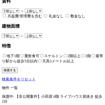
賃料
～
共益費/管理費を含む
礼金なし
敷金なし
建物面積
～
特徴
地下1階
重飲食可
スケルトン
2階以上
1階
最寄
り駅から徒歩5分以内
天高3メートル以上
検索条件をリセット
物件 一覧
保護中: 【非公開案件】小田原 6階 ライブハウス居抜き 徒歩
2分