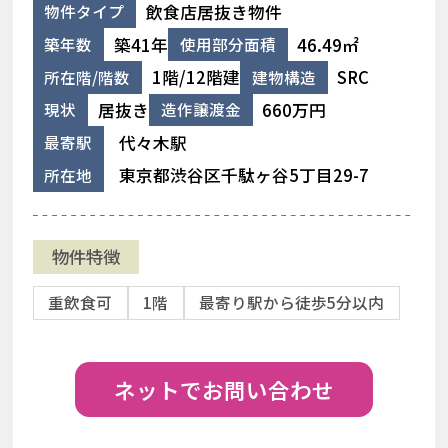
飲食店居抜き物件
物件タイプ
築41年
46.49㎡
築年数
使用部分面積
1階/12階建
SRC
所在階/階数
建物構造
居抜き
660万円
現状
造作譲渡金
代々木駅
最寄駅
東京都渋谷区千駄ヶ谷5丁目29-7
所在地
物件特徴
重飲食可
1階
最寄り駅から徒歩5分以内
ネットでお問い合わせ