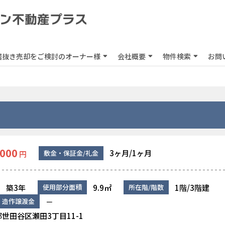
居抜き売却をご検討のオーナー様
会社概要
物件検索
お問
,000
3ヶ月/1ヶ月
敷金・保証金/礼金
円
築3年
9.9㎡
1階/3階建
使用部分面積
所在階/階数
－
造作譲渡金
世田谷区瀬田3丁目11-1