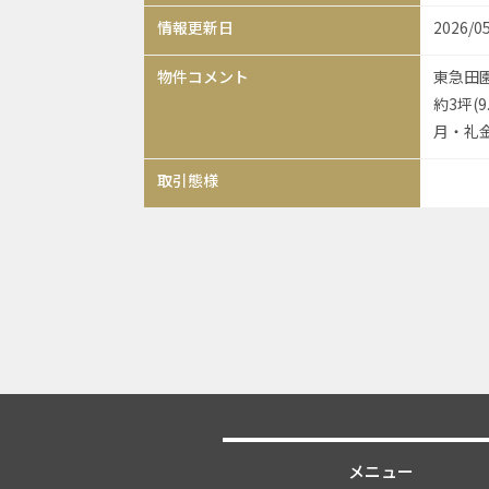
情報更新日
2026/0
物件コメント
東急田園
約3坪(
月・礼
取引態様
メニュー