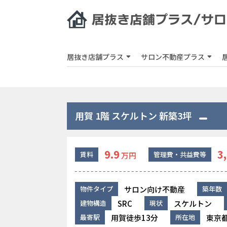
居抜き店舗プラス
サロン不動産プラス
用賀 1階 スケルトン 新築3坪
9.9
3
賃料
管理費・共益費等
万円
サロン向け不動産
物件タイプ
築年数
SRC
スケルトン
建物構造
現状
用賀徒歩13分
東京都
最寄駅
所在地