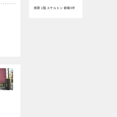
用賀 1階 スケルトン 新築3坪