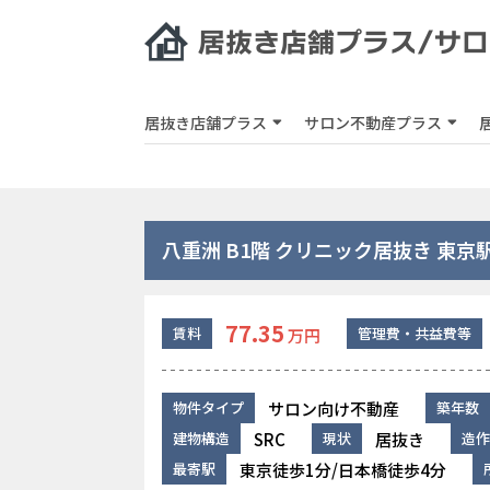
居抜き店舗プラス
サロン不動産プラス
八重洲 B1階 クリニック居抜き 東京
77.35
賃料
管理費・共益費等
万円
サロン向け不動産
物件タイプ
築年数
SRC
居抜き
建物構造
現状
造作
東京徒歩1分/日本橋徒歩4分
最寄駅