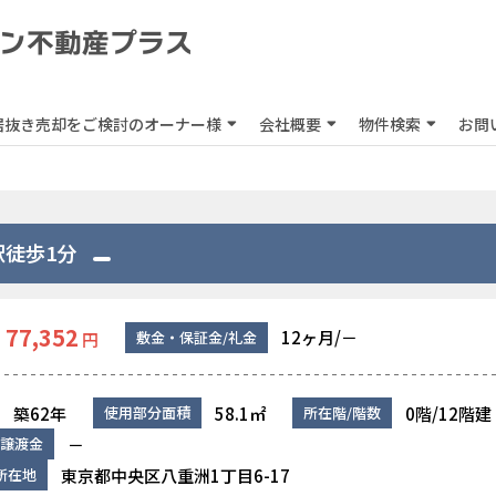
居抜き売却をご検討のオーナー様
会社概要
物件検索
お問
駅徒歩1分
77,352
12ヶ月/－
敷金・保証金/礼金
円
築62年
58.1㎡
0階/12階建
使用部分面積
所在階/階数
－
譲渡金
東京都中央区八重洲1丁目6-17
所在地