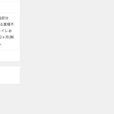
階部分
出る業種不
トイレあ
2ヶ月(解
談。