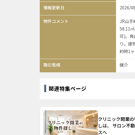
情報更新日
2026/0
物件コメント
JR山手
58.1
可)。
り。建物
約時1ヶ
取引態様
媒介
関連特集ページ
クリニック開業の
しは、 サロン不
スへ