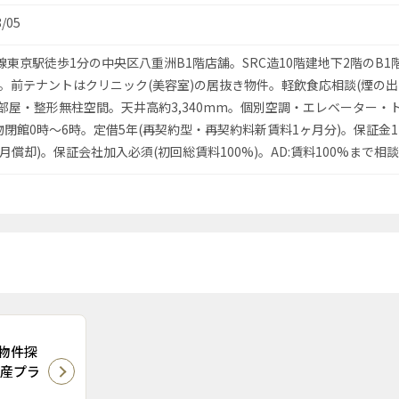
8/05
線東京駅徒歩1分の中央区八重洲B1階店舗。SRC造10階建地下2階のB1
1㎡。前テナントはクリニック(美容室)の居抜き物件。軽飲食応相談(煙の
角部屋・整形無柱空間。天井高約3,340mm。個別空調・エレベーター・
閉館0時〜6時。定借5年(再契約型・再契約料新賃料1ヶ月分)。保証金1
月償却)。保証会社加入必須(初回総賃料100%)。AD:賃料100%まで相
物件探
動産プラ