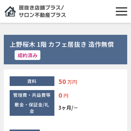
上野桜木 1階 カフェ居抜き 造作無償
成約済み
50
賃料
万円
0
管理費・共益費等
円
敷金・保証金/礼
3ヶ月/－
金