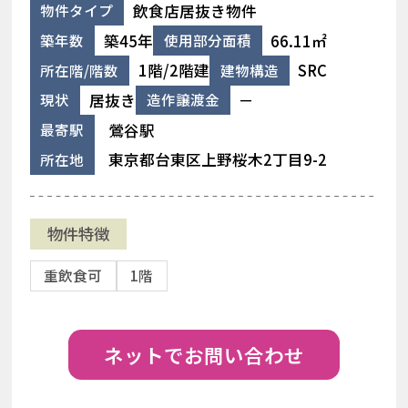
飲食店居抜き物件
物件タイプ
築45年
66.11㎡
築年数
使用部分面積
1階/2階建
SRC
所在階/階数
建物構造
居抜き
－
現状
造作譲渡金
鶯谷駅
最寄駅
東京都台東区上野桜木2丁目9-2
所在地
物件特徴
重飲食可
1階
ネットでお問い合わせ