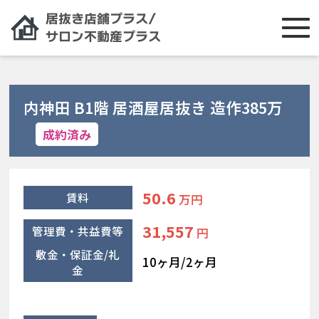
内神田 B1階 居酒屋居抜き 造作385万
成約済み
50.6
賃料
万円
31,557
管理費・共益費等
円
敷金・保証金/礼
10ヶ月/2ヶ月
金