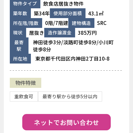
飲食店居抜き物件
物件タイプ
築34年
43.1㎡
築年数
使用部分面積
0階/7階建
SRC
所在階/階数
建物構造
居抜き
385万円
現状
造作譲渡金
神田徒歩3分/淡路町徒歩8分/小川町
最寄
駅
徒歩8分
東京都千代田区内神田2丁目10-8
所在地
物件特徴
重飲食可
最寄り駅から徒歩5分以内
ネットでお問い合わせ