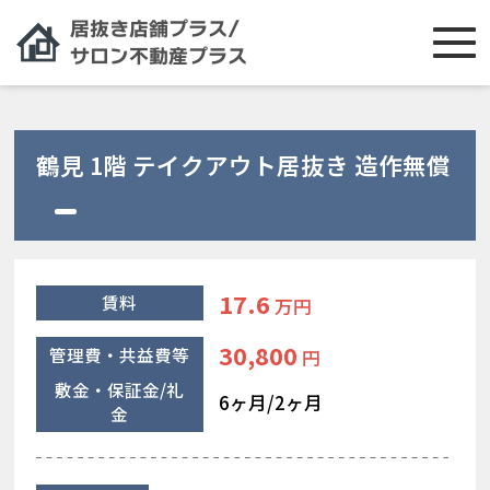
鶴見 1階 テイクアウト居抜き 造作無償
17.6
賃料
万円
30,800
管理費・共益費等
円
敷金・保証金/礼
6ヶ月/2ヶ月
金