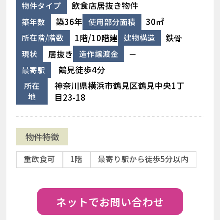
飲食店居抜き物件
物件タイプ
築36年
30㎡
築年数
使用部分面積
1階/10階建
鉄骨
所在階/階数
建物構造
居抜き
－
現状
造作譲渡金
鶴見徒歩4分
最寄駅
神奈川県横浜市鶴見区鶴見中央1丁
所在
地
目23-18
物件特徴
重飲食可
1階
最寄り駅から徒歩5分以内
ネットでお問い合わせ