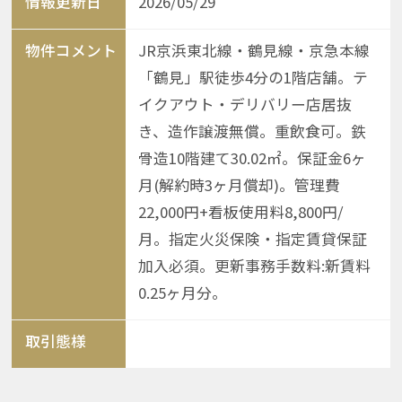
情報更新日
2026/05/29
物件コメント
JR京浜東北線・鶴見線・京急本線
「鶴見」駅徒歩4分の1階店舗。テ
イクアウト・デリバリー店居抜
き、造作譲渡無償。重飲食可。鉄
骨造10階建て30.02㎡。保証金6ヶ
月(解約時3ヶ月償却)。管理費
22,000円+看板使用料8,800円/
月。指定火災保険・指定賃貸保証
加入必須。更新事務手数料:新賃料
0.25ヶ月分。
取引態様