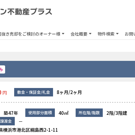
居抜き売却をご検討のオーナー様
会社概要
物件検索
お問
み
0
8ヶ月/2ヶ月
敷金・保証金/礼金
円
築47年
40㎡
2階/3階建
使用部分面積
所在階/階数
－
譲渡金
県横浜市港北区綱島西2-1-11