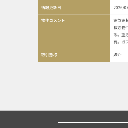
情報更新日
2026/0
物件コメント
東急東横
抜き物
談。重飲
有。ガ
取引態様
媒介