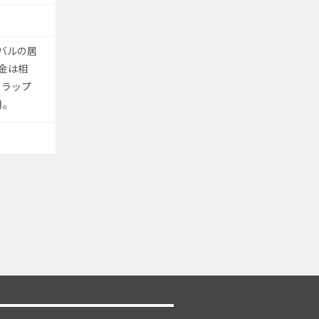
元バルの居
金は相
トラップ
月。