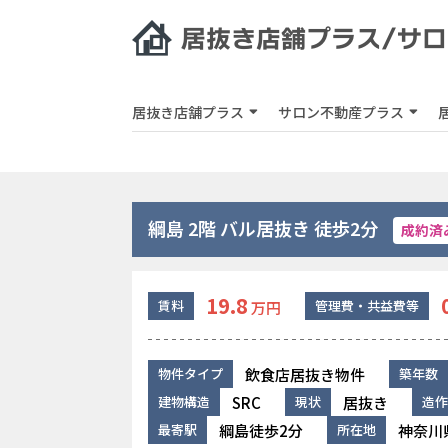
居抜き店舗プラス
サロン不動産プラス
綱島 2階 バル居抜き 徒歩2分
成約済
19.8
賃料
管理費・共益費等
万円
飲食店居抜き物件
物件タイプ
築年数
SRC
居抜き
建物構造
現状
造作
綱島徒歩2分
神奈川
最寄駅
所在地