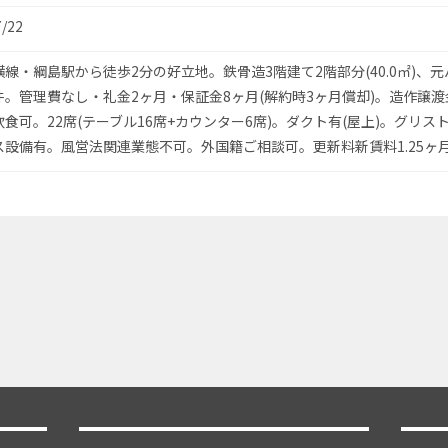
7/22
線・綱島駅から徒歩2分の好立地。鉄骨造3階建て2階部分(40.0㎡)、
件。管理費なし・礼金2ヶ月・保証金8ヶ月(解約時3ヶ月償却)。造作譲渡
食可。22席(テーブル16席+カウンター6席)。ダクト有(屋上)。グリス
ス設備有。風営法関連業態不可。外国籍ご相談可。更新料新賃料1.25ヶ