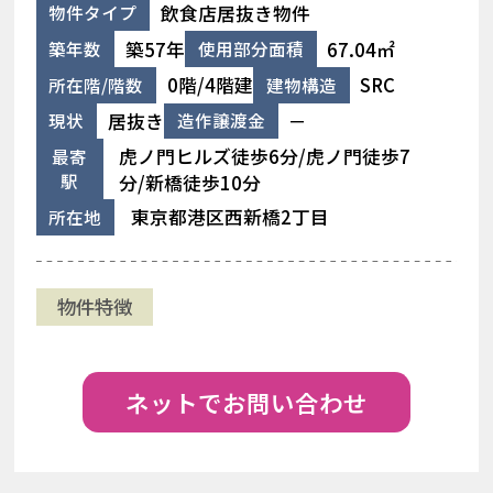
飲食店居抜き物件
物件タイプ
築57年
67.04㎡
築年数
使用部分面積
0階/4階建
SRC
所在階/階数
建物構造
居抜き
－
現状
造作譲渡金
虎ノ門ヒルズ徒歩6分/虎ノ門徒歩7
最寄
駅
分/新橋徒歩10分
東京都港区西新橋2丁目
所在地
物件特徴
ネットでお問い合わせ