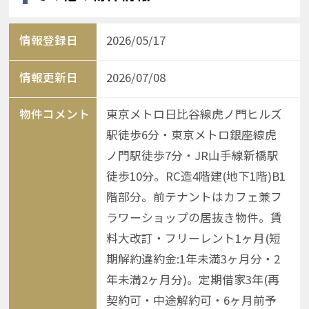
情報登録日
2026/05/17
情報更新日
2026/07/08
物件コメント
東京メトロ日比谷線虎ノ門ヒルズ
駅徒歩6分・東京メトロ銀座線虎
ノ門駅徒歩7分・JR山手線新橋駅
徒歩10分。RC造4階建(地下1階)B1
階部分。前テナントはカフェ兼フ
ラワーショップの居抜き物件。賃
料大改訂・フリーレント1ヶ月(短
期解約違約金:1年未満3ヶ月分・2
年未満2ヶ月分)。定期借家3年(再
契約可・中途解約可・6ヶ月前予