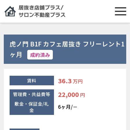
虎ノ門 B1F カフェ居抜き フリーレント1
ヶ月
成約済み
36.3
賃料
万円
22,000
管理費・共益費等
円
敷金・保証金/礼
6ヶ月/－
金