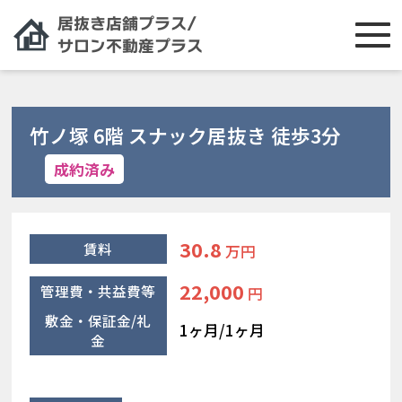
竹ノ塚 6階 スナック居抜き 徒歩3分
成約済み
30.8
賃料
万円
22,000
管理費・共益費等
円
敷金・保証金/礼
1ヶ月/1ヶ月
金