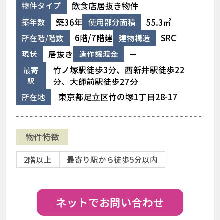
飲食店居抜き物件
物件タイプ
築36年
55.3㎡
築年数
使用部分面積
6階/7階建
SRC
所在階/階数
建物構造
居抜き
－
現状
造作譲渡金
竹ノ塚駅徒歩3分、西新井駅徒歩22
最寄
駅
分、大師前駅徒歩27分
東京都足立区竹の塚1丁目28-17
所在地
物件特徴
2階以上
最寄り駅から徒歩5分以内
ネットでお問い合わせ