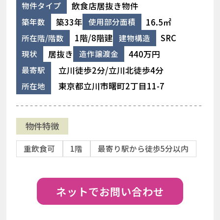
飲食店居抜き物件
物件タイプ
築33年
16.5㎡
築年数
使用部分面積
1階/8階建
SRC
所在階/階数
建物構造
居抜き
440万円
現状
造作譲渡金
立川徒歩2分/立川北徒歩4分
最寄駅
東京都立川市曙町2丁目11-7
所在地
物件特徴
重飲食可
1階
最寄り駅から徒歩5分以内
ネットでお問い合わせ