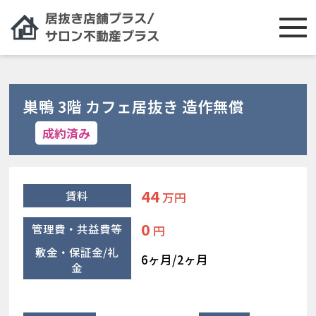
巣鴨 3階 カフェ居抜き 造作無償
成約済み
44
賃料
万円
0
管理費・共益費等
円
敷金・保証金/礼
6ヶ月/2ヶ月
金