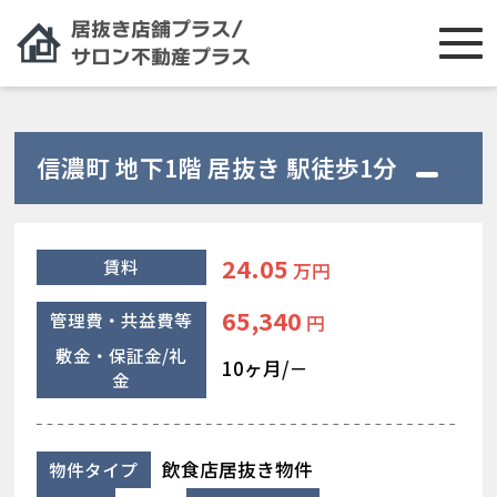
信濃町 地下1階 居抜き 駅徒歩1分
24.05
賃料
万円
65,340
管理費・共益費等
円
敷金・保証金/礼
10ヶ月/－
金
飲食店居抜き物件
物件タイプ