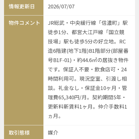
情報更新日
2026/07/07
物件コメント
JR総武・中央緩行線「信濃町」駅
徒歩1分、都営大江戸線「国立競
技場」駅も徒歩5分の好立地。RC
造6階建(地下1階)B1階部分(部屋番
号B1F-01)・約44.6㎡の居抜き物件
です。保証人不要・飲食店可・24
時間利用可。現況空室、引渡し相
談。礼金なし・保証金10ヶ月・管
理費65,340円/月。契約期間5年・
更新料新賃料1ヶ月。仲介手数料1
ヵ月。
取引態様
媒介