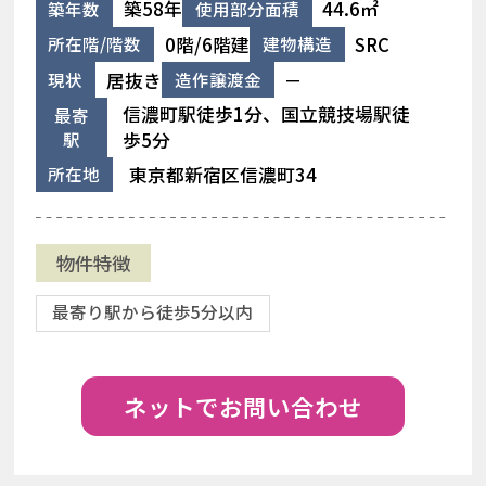
築58年
44.6㎡
築年数
使用部分面積
0階/6階建
SRC
所在階/階数
建物構造
居抜き
－
現状
造作譲渡金
信濃町駅徒歩1分、国立競技場駅徒
最寄
駅
歩5分
東京都新宿区信濃町34
所在地
物件特徴
最寄り駅から徒歩5分以内
ネットでお問い合わせ