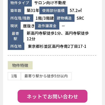
サロン向け不動産
物件タイプ
築31年
57.2㎡
築年数
使用部分面積
1階/3階建
SRC
所在階/階数
建物構造
居抜き
－
現状
造作譲渡金
新高円寺駅徒歩1分、高円寺駅徒歩
最寄
駅
12分
東京都杉並区高円寺南2丁目17-1
所在地
物件特徴
1階
最寄り駅から徒歩5分以内
ネットでお問い合わせ