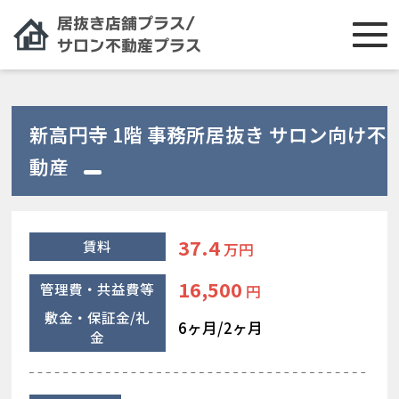
新高円寺 1階 事務所居抜き サロン向け不
動産
37.4
賃料
万円
16,500
管理費・共益費等
円
敷金・保証金/礼
6ヶ月/2ヶ月
金