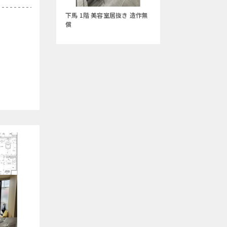
下馬 1階 美容室居抜き 造作無
償