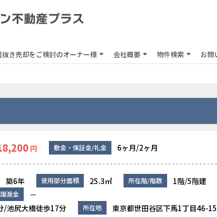
居抜き売却をご検討のオーナー様
会社概要
物件検索
お問
18,200
6ヶ月/2ヶ月
敷金・保証金/礼金
円
築6年
25.3㎡
1階/5階建
使用部分面積
所在階/階数
－
譲渡金
分/池尻大橋徒歩17分
東京都世田谷区下馬1丁目46-15
所在地