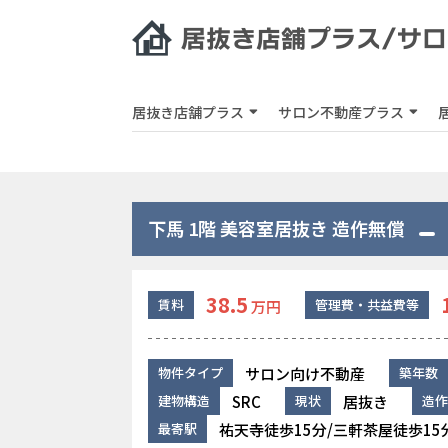
居抜き店舗プラス
サロン不動産プラス
下馬 1階 美容室居抜き 造作無償
38.5
賃料
管理費・共益費等
万円
サロン向け不動産
物件タイプ
築年数
SRC
居抜き
建物構造
現状
造作
祐天寺徒歩15分/三軒茶屋徒歩15
最寄駅