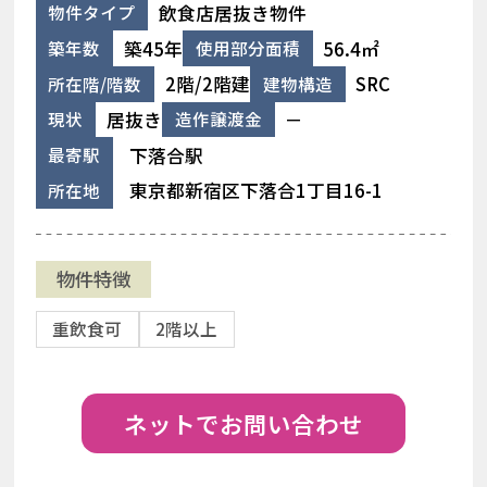
飲食店居抜き物件
物件タイプ
築45年
56.4㎡
築年数
使用部分面積
2階/2階建
SRC
所在階/階数
建物構造
居抜き
－
現状
造作譲渡金
下落合駅
最寄駅
東京都新宿区下落合1丁目16-1
所在地
物件特徴
重飲食可
2階以上
ネットでお問い合わせ