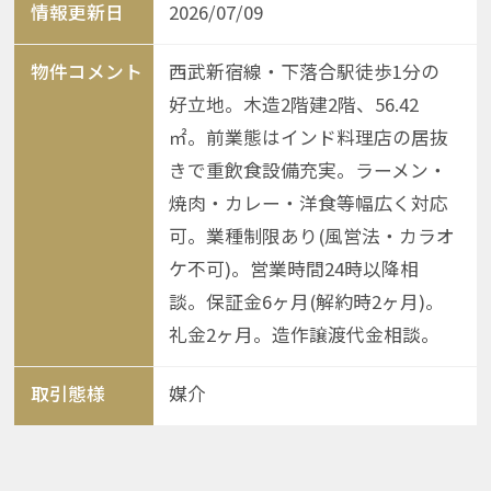
情報更新日
2026/07/09
物件コメント
西武新宿線・下落合駅徒歩1分の
好立地。木造2階建2階、56.42
㎡。前業態はインド料理店の居抜
きで重飲食設備充実。ラーメン・
焼肉・カレー・洋食等幅広く対応
可。業種制限あり(風営法・カラオ
ケ不可)。営業時間24時以降相
談。保証金6ヶ月(解約時2ヶ月)。
礼金2ヶ月。造作譲渡代金相談。
取引態様
媒介