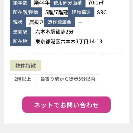
築44年
70.1㎡
築年数
使用部分面積
5階/7階建
SRC
所在階/階数
建物構造
居抜き
－
現状
造作譲渡金
六本木駅徒歩2分
最寄駅
東京都港区六本木3丁目14-13
所在地
物件特徴
2階以上
最寄り駅から徒歩5分以内
ネットでお問い合わせ