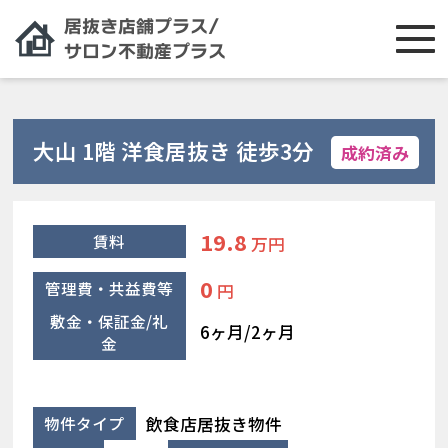
大山 1階 洋食居抜き 徒歩3分
成約済み
19.8
賃料
万円
0
管理費・共益費等
円
敷金・保証金/礼
6ヶ月/2ヶ月
金
飲食店居抜き物件
物件タイプ