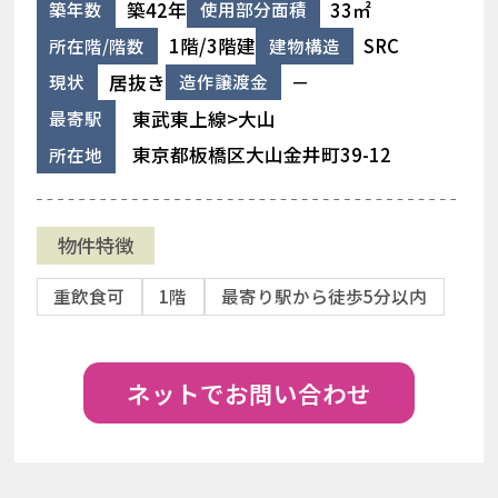
築42年
33㎡
築年数
使用部分面積
1階/3階建
SRC
所在階/階数
建物構造
居抜き
－
現状
造作譲渡金
東武東上線>大山
最寄駅
東京都板橋区大山金井町39-12
所在地
物件特徴
重飲食可
1階
最寄り駅から徒歩5分以内
ネットでお問い合わせ