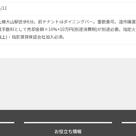
6/11
上線大山駅徒歩6分。前テナントはダイニングバー。重飲食可。造作譲渡
手数料として売却金額×10%+10万円(別途消費税)が別途必要。指定火
海上)・指定賃貸保証会社加入必須。
お役立ち情報