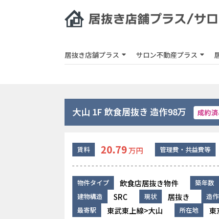
居抜き店舗プラス
サロン不動産プラス
大山 1F 飲食居抜き 造作98万
成約済
20.79
賃料
管理費・共益費等
万円
飲食店居抜き物件
物件タイプ
築年数
SRC
居抜き
建物構造
現状
造作
東武東上線>大山
東
最寄駅
所在地