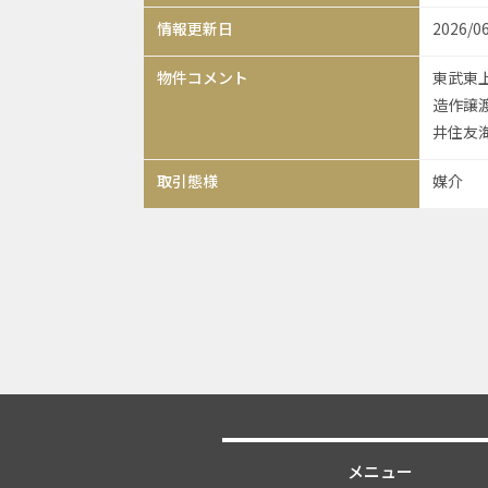
情報更新日
2026/0
物件コメント
東武東
造作譲渡
井住友
取引態様
媒介
メニュー