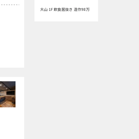
大山 1F 飲食居抜き 造作98万