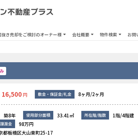
居抜き売却をご検討のオーナー様
会社概要
物件検索
お問
み
16,500
8ヶ月/2ヶ月
敷金・保証金/礼金
円
築8年
33.41㎡
1階/4階建
使用部分面積
所在階/階数
98万円
譲渡金
京都板橋区大山東町25-17