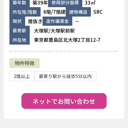
築39年
33㎡
築年数
使用部分面積
6階/7階建
SRC
所在階/階数
建物構造
居抜き
－
現状
造作譲渡金
大塚駅/大塚駅前駅
最寄駅
東京都豊島区北大塚2丁目12-7
所在地
物件特徴
2階以上
最寄り駅から徒歩5分以内
ネットでお問い合わせ