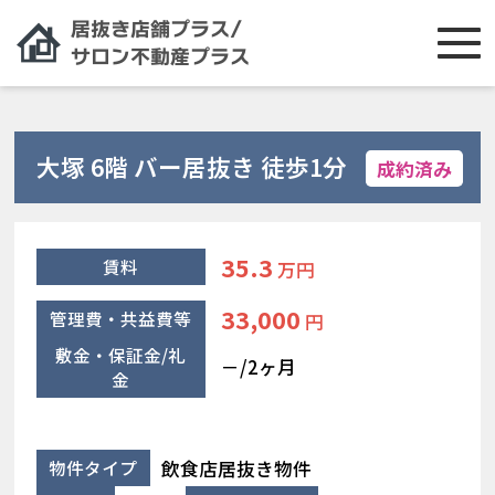
大塚 6階 バー居抜き 徒歩1分
成約済み
35.3
賃料
万円
33,000
管理費・共益費等
円
敷金・保証金/礼
－/2ヶ月
金
飲食店居抜き物件
物件タイプ