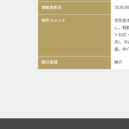
情報更新日
2026/0
物件コメント
京急空
し。軽
ト対応
月)、共
要。仲
取引態様
媒介