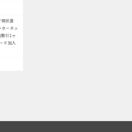
で現状渡
ンターネッ
(敷引1ヶ
カード加入