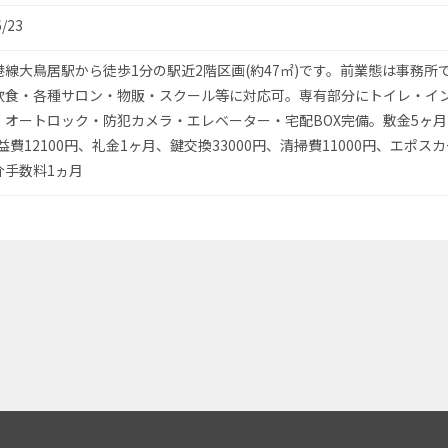
6/23
港線大鳥居駅から徒歩1分の駅近2階区画(約47㎡)です。前業態は事務所
飲食・各種サロン・物販・スクール等に対応可。専有部分にトイレ・イ
・オートロック・防犯カメラ・エレベーター・宅配BOX完備。敷金5ヶ月
益費12100円、礼金1ヶ月、鍵交換33000円、清掃費11000円、エポス
介手数料1ヵ月