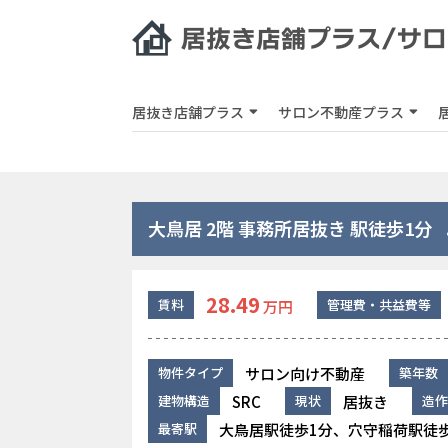
居抜き店舗プラス
サロン不動産プラス
大鳥居 2階 事務所居抜き 駅徒歩1分
28.49
賃料
管理費・共益費等
万円
サロン向け不動産
物件タイプ
築年数
SRC
居抜き
建物構造
現状
造作
大鳥居駅徒歩1分、穴守稲荷駅徒歩
最寄駅