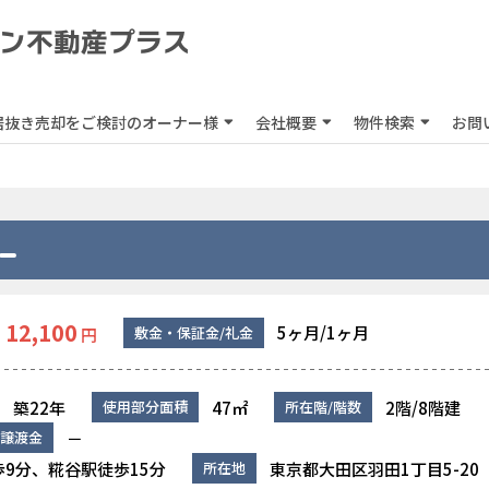
居抜き売却をご検討のオーナー様
会社概要
物件検索
お問
12,100
5ヶ月/1ヶ月
敷金・保証金/礼金
円
築22年
47㎡
2階/8階建
使用部分面積
所在階/階数
－
譲渡金
9分、糀谷駅徒歩15分
東京都大田区羽田1丁目5-20
所在地