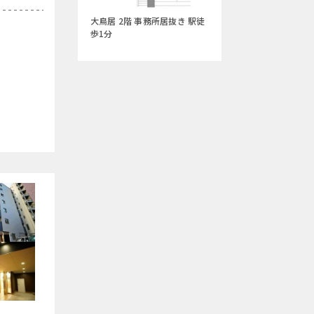
大鳥居 2階 事務所居抜き 駅徒
歩1分