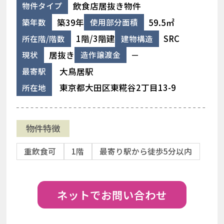
飲食店居抜き物件
物件タイプ
築39年
59.5㎡
築年数
使用部分面積
1階/3階建
SRC
所在階/階数
建物構造
居抜き
－
現状
造作譲渡金
大鳥居駅
最寄駅
東京都大田区東糀谷2丁目13-9
所在地
物件特徴
重飲食可
1階
最寄り駅から徒歩5分以内
ネットでお問い合わせ