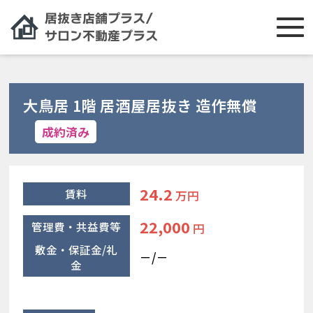
大鳥居 1階 居酒屋居抜き 造作無償
成約済み
24.2
賃料
万円
22,000
管理費・共益費等
円
敷金・保証金/礼
－/－
金