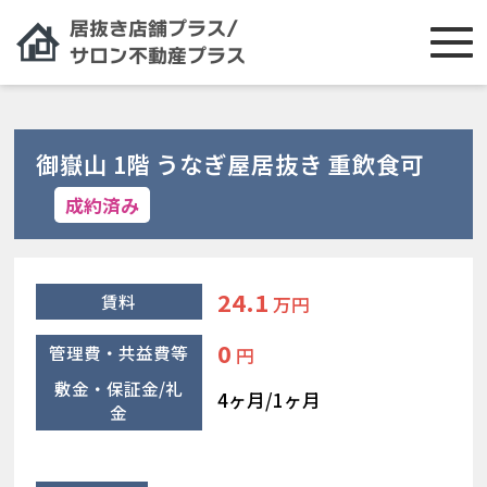
御嶽山 1階 うなぎ屋居抜き 重飲食可
成約済み
24.1
賃料
万円
0
管理費・共益費等
円
敷金・保証金/礼
4ヶ月/1ヶ月
金