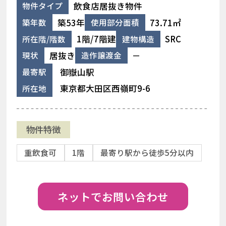
飲食店居抜き物件
物件タイプ
築53年
73.71㎡
築年数
使用部分面積
1階/7階建
SRC
所在階/階数
建物構造
居抜き
－
現状
造作譲渡金
御嶽山駅
最寄駅
東京都大田区西嶺町9-6
所在地
物件特徴
重飲食可
1階
最寄り駅から徒歩5分以内
ネットでお問い合わせ