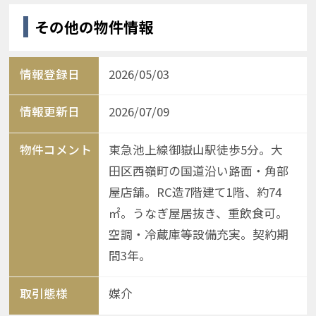
その他の物件情報
情報登録日
2026/05/03
情報更新日
2026/07/09
物件コメント
東急池上線御嶽山駅徒歩5分。大
田区西嶺町の国道沿い路面・角部
屋店舗。RC造7階建て1階、約74
㎡。うなぎ屋居抜き、重飲食可。
空調・冷蔵庫等設備充実。契約期
間3年。
取引態様
媒介