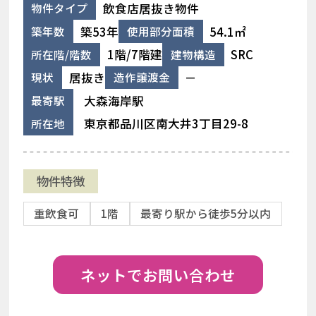
飲食店居抜き物件
物件タイプ
築53年
54.1㎡
築年数
使用部分面積
1階/7階建
SRC
所在階/階数
建物構造
居抜き
－
現状
造作譲渡金
大森海岸駅
最寄駅
東京都品川区南大井3丁目29-8
所在地
物件特徴
重飲食可
1階
最寄り駅から徒歩5分以内
ネットでお問い合わせ