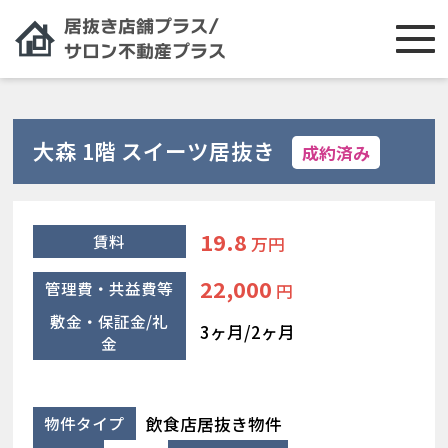
大森 1階 スイーツ居抜き
成約済み
19.8
賃料
万円
22,000
管理費・共益費等
円
敷金・保証金/礼
3ヶ月/2ヶ月
金
飲食店居抜き物件
物件タイプ