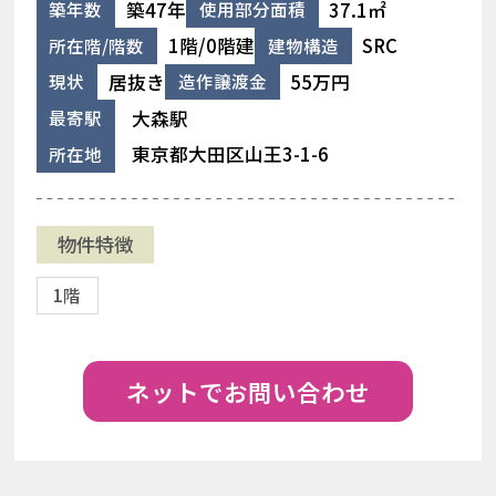
築47年
37.1㎡
築年数
使用部分面積
1階/0階建
SRC
所在階/階数
建物構造
居抜き
55万円
現状
造作譲渡金
大森駅
最寄駅
東京都大田区山王3-1-6
所在地
物件特徴
1階
ネットでお問い合わせ