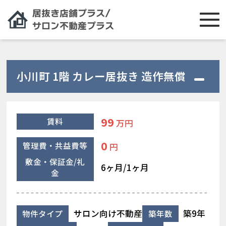
小川町 1階 カレー居抜き 造作無償
99
賃料
万円
0
管理費・共益費等
円
敷金・保証金/礼
6ヶ月/1ヶ月
金
サロン向け不動産
築9年
物件タイプ
築年数