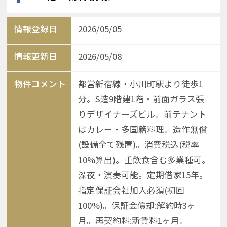
情報登録日
2026/05/05
情報更新日
2026/05/08
物件コメント
都営新宿線・小川町駅より徒歩1
分。S造9階建1階・前面ガラス張
りデザイナーズビル。前テナント
はカレー・多国籍料理。造作無償
(設備全て残置)。消費税込(税率
10%算出)。重飲食含む多業種可。
深夜・演奏可能。定期借家15年。
指定保証会社加入必須(初回
100%)。保証金償却:解約時3ヶ
月。再契約料:新賃料1ヶ月。