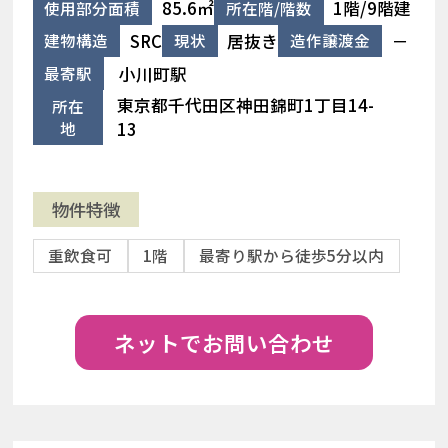
85.6㎡
1階/9階建
使用部分面積
所在階/階数
SRC
居抜き
－
建物構造
現状
造作譲渡金
小川町駅
最寄駅
東京都千代田区神田錦町1丁目14-
所在
地
13
物件特徴
重飲食可
1階
最寄り駅から徒歩5分以内
ネットでお問い合わせ