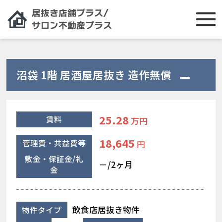
沼袋 1階 居酒屋居抜き 造作無償
25.28
賃料
万円
18,645
管理費・共益費等
円
敷金・保証金/礼
－/2ヶ月
金
飲食店居抜き物件
物件タイプ