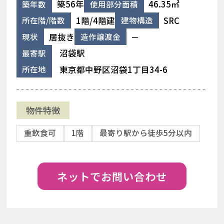
築56年
46.35㎡
築年数
使用部分面積
1階/4階建
SRC
所在階/階数
建物構造
居抜き
－
現状
造作譲渡金
沼袋駅
最寄駅
東京都中野区沼袋1丁目34-6
所在地
物件特徴
重飲食可
1階
最寄り駅から徒歩5分以内
ネットでお問い合わせ