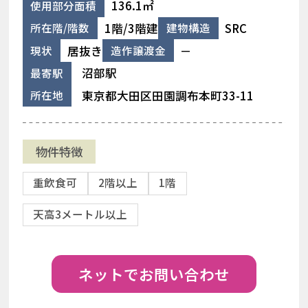
136.1㎡
使用部分面積
1階/3階建
SRC
所在階/階数
建物構造
居抜き
－
現状
造作譲渡金
沼部駅
最寄駅
東京都大田区田園調布本町33-11
所在地
物件特徴
重飲食可
2階以上
1階
天高3メートル以上
ネットでお問い合わせ