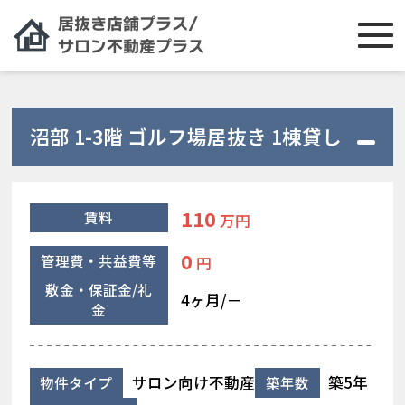
沼部 1-3階 ゴルフ場居抜き 1棟貸し
110
賃料
万円
0
管理費・共益費等
円
敷金・保証金/礼
4ヶ月/－
金
サロン向け不動産
築5年
物件タイプ
築年数