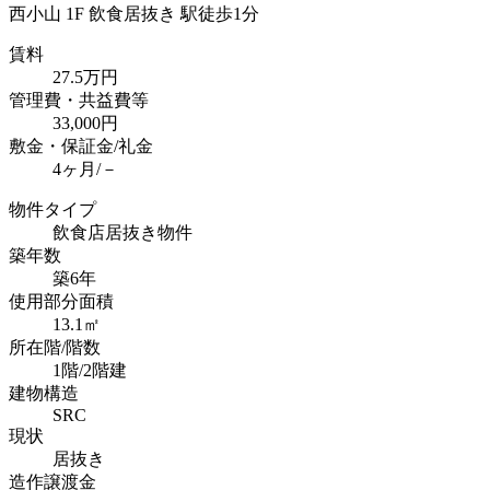
西小山 1F 飲食居抜き 駅徒歩1分
賃料
27.5
万円
管理費・共益費等
33,000
円
敷金・保証金/礼金
4ヶ月/－
物件タイプ
飲食店居抜き物件
築年数
築6年
使用部分面積
13.1㎡
所在階/階数
1階/2階建
建物構造
SRC
現状
居抜き
造作譲渡金