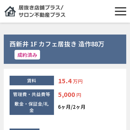
西新井 1F カフェ居抜き 造作88万
成約済み
15.4
賃料
万円
5,000
管理費・共益費等
円
敷金・保証金/礼
6ヶ月/2ヶ月
金