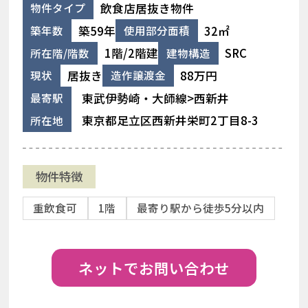
飲食店居抜き物件
物件タイプ
築59年
32㎡
築年数
使用部分面積
1階/2階建
SRC
所在階/階数
建物構造
居抜き
88万円
現状
造作譲渡金
東武伊勢崎・大師線>西新井
最寄駅
東京都足立区西新井栄町2丁目8-3
所在地
物件特徴
重飲食可
1階
最寄り駅から徒歩5分以内
ネットでお問い合わせ