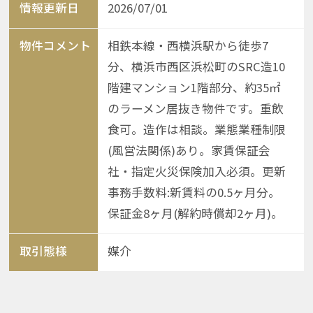
情報更新日
2026/07/01
物件コメント
相鉄本線・西横浜駅から徒歩7
分、横浜市西区浜松町のSRC造10
階建マンション1階部分、約35㎡
のラーメン居抜き物件です。重飲
食可。造作は相談。業態業種制限
(風営法関係)あり。家賃保証会
社・指定火災保険加入必須。更新
事務手数料:新賃料の0.5ヶ月分。
保証金8ヶ月(解約時償却2ヶ月)。
取引態様
媒介