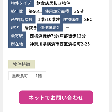
飲食店居抜き物件
物件タイプ
築56年
35㎡
築年数
使用部分面積
1階/10階建
SRC
所在階/階数
建物構造
居抜き
－
現状
造作譲渡金
西横浜徒歩7分/戸部徒歩12分
最寄駅
神奈川県横浜市西区浜松町2-25
所在地
物件特徴
重飲食可
1階
ネットでお問い合わせ