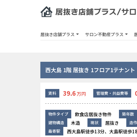
居抜き店舗プラス
サロン不動産プラス
西大島 1階 居抜き 1フロア1テナント
39.6
賃料
管理費・共益費等
万円
飲食店居抜き物件
物件タイプ
築年数
木造
居抜き
建物構造
現状
造
西大島駅徒歩13分、大島駅徒歩1
最寄駅