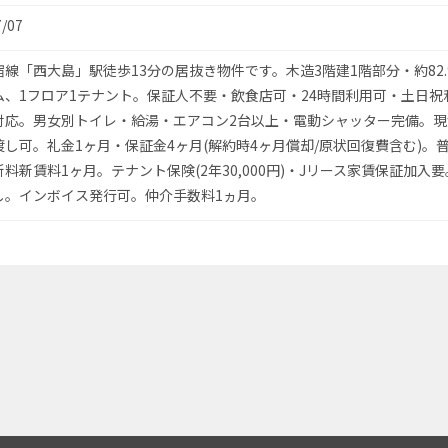
7/07
線「西大島」駅徒歩13分の居抜き物件です。木造3階建1階部分・約82.
ム、1フロア1テナント。保証人不要・飲食店可・24時間利用可・土日祝
説対応。男女別トイレ・給湯・エアコン2台以上・電動シャッター完備。
し可。礼金1ヶ月・保証金4ヶ月(解約時4ヶ月償却/原状回復費含む)。
料新賃料1ヶ月。テナント保険(2年30,000円)・Jリース家賃保証加入
し。インボイス発行可。仲介手数料1ヵ月。