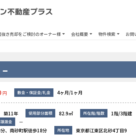
居抜き売却をご検討のオーナー様
会社概要
物件検索
お問
0
4ヶ月/1ヶ月
敷金・保証金/礼金
円
築11年
82.9㎡
1階/3階建
使用部分面積
所在階/階数
－
作譲渡金
8分、南砂町駅徒歩18分
東京都江東区北砂4丁目9
所在地