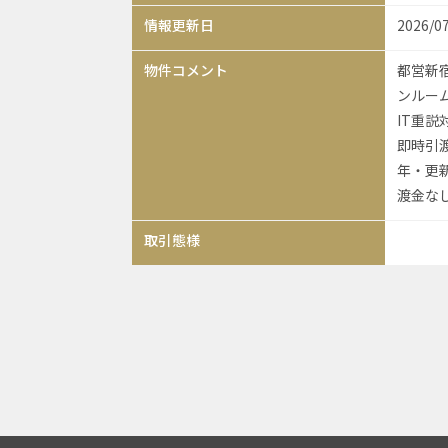
情報更新日
2026/0
物件コメント
都営新宿
ンルー
IT重
即時引渡
年・更新
渡金な
取引態様