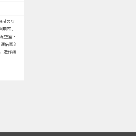
9㎡のワ
利用可、
現況空室・
普通借家3
要。造作譲