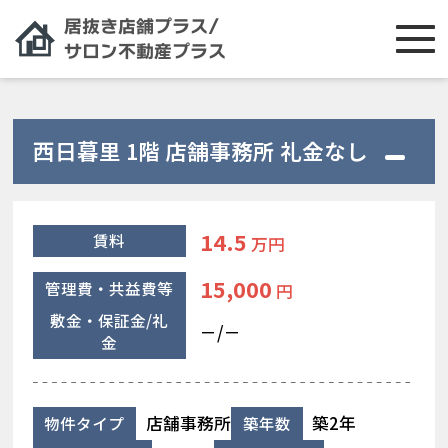
西日暮里 1階 店舗事務所 礼金なし
14.5
賃料
万円
15,000
管理費・共益費等
円
敷金・保証金/礼
－/－
金
店舗事務所
築2年
物件タイプ
築年数