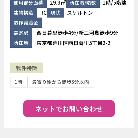
29.3㎡
1階/5階建
使用部分面積
所在階/階数
RC
スケルトン
建物構造
現状
－
造作譲渡金
西日暮里徒歩4分/新三河島徒歩9分
最寄駅
東京都荒川区西日暮里5丁目2-2
所在地
物件特徴
1階
最寄り駅から徒歩5分以内
ネットでお問い合わせ