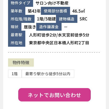
サロン向け不動産
物件タイプ
築43年
46.5㎡
築年数
使用部分面積
1階/5階建
SRC
所在階/階数
建物構造
居抜き
－
現状
造作譲渡金
人形町徒歩2分/水天宮前徒歩5分
最寄駅
東京都中央区日本橋人形町2丁目
所在地
物件特徴
1階
最寄り駅から徒歩5分以内
ネットでお問い合わせ