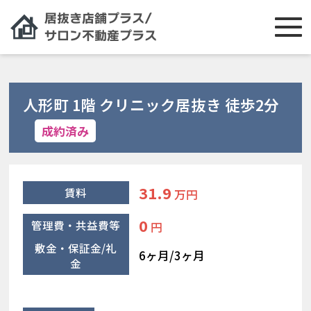
人形町 1階 クリニック居抜き 徒歩2分
成約済み
31.9
賃料
万円
0
管理費・共益費等
円
敷金・保証金/礼
6ヶ月/3ヶ月
金