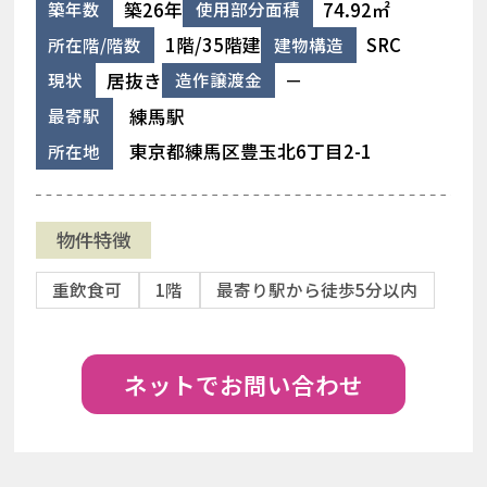
築26年
74.92㎡
築年数
使用部分面積
1階/35階建
SRC
所在階/階数
建物構造
居抜き
－
現状
造作譲渡金
練馬駅
最寄駅
東京都練馬区豊玉北6丁目2-1
所在地
物件特徴
重飲食可
1階
最寄り駅から徒歩5分以内
ネットでお問い合わせ