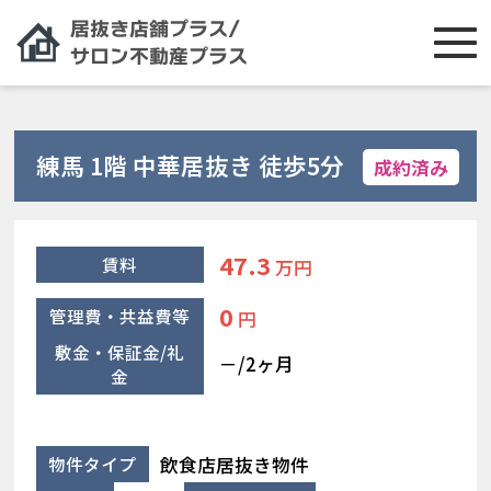
練馬 1階 中華居抜き 徒歩5分
成約済み
47.3
賃料
万円
0
管理費・共益費等
円
敷金・保証金/礼
－/2ヶ月
金
飲食店居抜き物件
物件タイプ