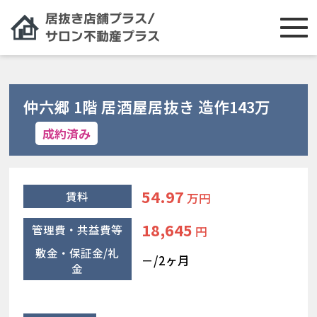
仲六郷 1階 居酒屋居抜き 造作143万
成約済み
54.97
賃料
万円
18,645
管理費・共益費等
円
敷金・保証金/礼
－/2ヶ月
金