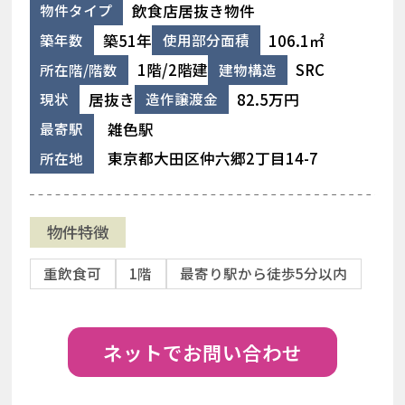
飲食店居抜き物件
物件タイプ
築51年
106.1㎡
築年数
使用部分面積
1階/2階建
SRC
所在階/階数
建物構造
居抜き
82.5万円
現状
造作譲渡金
雑色駅
最寄駅
東京都大田区仲六郷2丁目14-7
所在地
物件特徴
重飲食可
1階
最寄り駅から徒歩5分以内
ネットでお問い合わせ