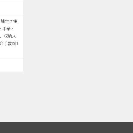
店舗付き住
・中華・
、収納ス
介手数料1