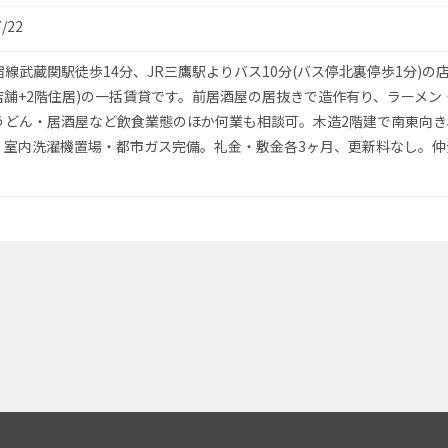
7/22
線武蔵関駅徒歩14分、JR三鷹駅よりバス10分(バス停北裏停歩1分)の
階店舗+2階住居)の一括賃貸です。前居酒屋の居抜きで造作有り、ラーメン
うどん・居酒屋など飲食業態のほか何業も相談可。木造2階建で南東向き
・室内洗濯機置場・都市ガス完備。礼金・敷金各3ヶ月、更新料なし。仲