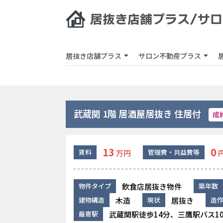
居抜き店舗プラス
サロン不動産プラス
武蔵関 1階 居酒屋居抜き 住居付
成
13
0
賃料
管理費・共益費等
万円
飲食店居抜き物件
物件タイプ
築年数
木造
居抜き
建物構造
現状
造
武蔵関駅徒歩14分、三鷹駅バス1
最寄駅