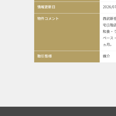
情報更新日
2026/0
物件コメント
西武新宿
宅(1
和食・
ペース
ヵ月。
取引態様
媒介