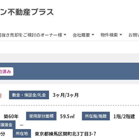
居抜き売却をご検討のオーナー様
会社概要
物件検索
お問
約済み
3ヶ月/3ヶ月
敷金・保証金/礼金
円
築60年
59.5㎡
1階/2階建
使用部分面積
所在階/階数
－
作譲渡金
0分
東京都練馬区関町北3丁目3-7
所在地