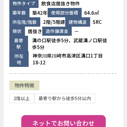
飲食店居抜き物件
物件タイプ
築42年
64.6㎡
築年数
使用部分面積
2階/5階建
SRC
所在階/階数
建物構造
居抜き
－
現状
造作譲渡金
溝の口駅徒歩5分、武蔵溝ノ口駅徒
最寄
駅
歩5分
神奈川県川崎市高津区溝口1丁目
所在
地
18-12
物件特徴
2階以上
最寄り駅から徒歩5分以内
ネットでお問い合わせ