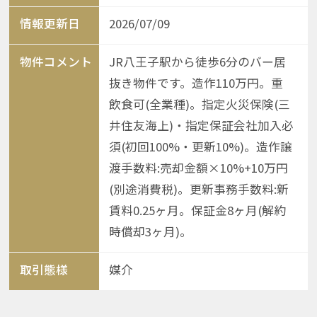
情報更新日
2026/07/09
物件コメント
JR八王子駅から徒歩6分のバー居
抜き物件です。造作110万円。重
飲食可(全業種)。指定火災保険(三
井住友海上)・指定保証会社加入必
須(初回100%・更新10%)。造作譲
渡手数料:売却金額×10%+10万円
(別途消費税)。更新事務手数料:新
賃料0.25ヶ月。保証金8ヶ月(解約
時償却3ヶ月)。
取引態様
媒介