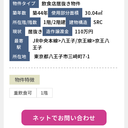
飲食店居抜き物件
物件タイプ
築44年
30.04㎡
築年数
使用部分面積
1階/2階建
SRC
所在階/階数
建物構造
居抜き
110万円
現状
造作譲渡金
JR中央本線>八王子/京王線>京王八
最寄
駅
王子
東京都八王子市三崎町7-1
所在地
物件特徴
重飲食可
1階
ネットでお問い合わせ