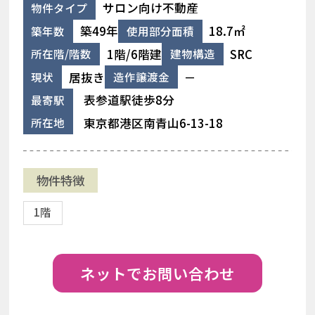
サロン向け不動産
物件タイプ
築49年
18.7㎡
築年数
使用部分面積
1階/6階建
SRC
所在階/階数
建物構造
居抜き
－
現状
造作譲渡金
表参道駅徒歩8分
最寄駅
東京都港区南青山6-13-18
所在地
物件特徴
1階
ネットでお問い合わせ