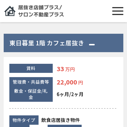
東日暮里 1階 カフェ居抜き
33
賃料
万円
22,000
管理費・共益費等
円
敷金・保証金/礼
6ヶ月/2ヶ月
金
飲食店居抜き物件
物件タイプ