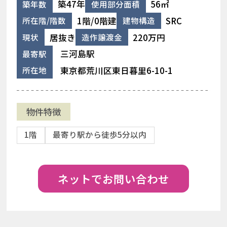
築47年
56㎡
築年数
使用部分面積
1階/0階建
SRC
所在階/階数
建物構造
居抜き
220万円
現状
造作譲渡金
三河島駅
最寄駅
東京都荒川区東日暮里6-10-1
所在地
物件特徴
1階
最寄り駅から徒歩5分以内
ネットでお問い合わせ