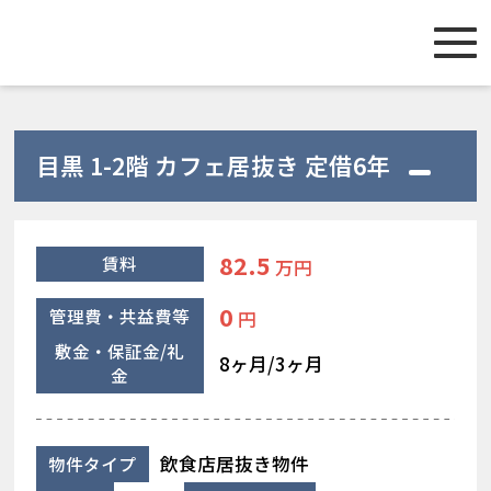
目黒 1-2階 カフェ居抜き 定借6年
82.5
賃料
万円
0
管理費・共益費等
円
敷金・保証金/礼
8ヶ月/3ヶ月
金
飲食店居抜き物件
物件タイプ