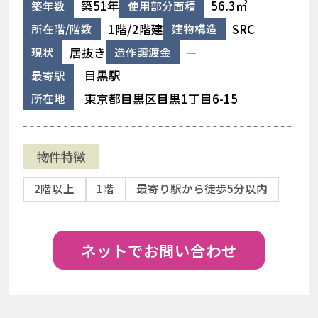
築51年
56.3㎡
築年数
使用部分面積
1階/2階建
SRC
所在階/階数
建物構造
居抜き
－
現状
造作譲渡金
目黒駅
最寄駅
東京都目黒区目黒1丁目6-15
所在地
物件特徴
2階以上
1階
最寄り駅から徒歩5分以内
ネットでお問い合わせ